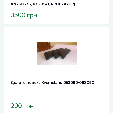
AN260575, KK28541, RPDL247CP)
грн
3500
Долото лемеха Kverneland 053090/063090
грн
200