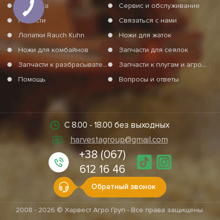
Доставка
Сервис и обслуживание
Преимущества лап CASE ECOLO-
Новости
Связаться с нами
TIGER от Харверст Агро Групп
Лопатки Rauch Kuhn
Ножи для жаток
Ножи для комбайнов
Запчасти для сеялок
• 100% совместимость с оригинальными узлами CASE ECOLO-
Запчасти к разбрасывателям минеральных удобрений
Запчасти к плугам и агротехнике
TIGER;
Помощь
Вопросы и ответы
• повышенная прочность и стойкость к истиранию;
• точная форма режущей части для минимального
сопротивления грунту;
С 8.00 - 18.00 без выходных
• возможность изготовления лап по индивидуальным
harvestagroup@gmail.com
чертежам или образцам.
+38 (067)
612 16 46
Каждая
лапа для CASE ECOLO-TIGER
проходит контроль
Обратный звонок
жесткости металла, что обеспечивает оптимальный баланс
между прочностью и гибкостью, чтобы избежать трещин и
2008 - 2026 © Харвест Агро Груп - Все права защищены.
преждевременного износа.