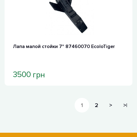
Лапа малой стойки 7" 87460070 EcoloTiger
грн
3500
1
2
>
>|