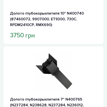
Долото глубокорыхлителя 10" N400740
(87460072, 9907000, ET9300, 730C,
RPDM2410CP, RMX690)
грн
3750
Долото глубокорыхлителя 7" N400765
(N237284, N238628, N237284, N236012,