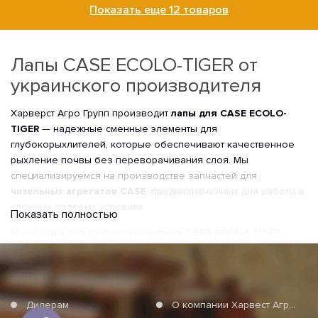
Показать еще 12 товаров
Лапы CASE ECOLO-TIGER от
украинского производителя
Харверст Агро Групп производит
лапы для CASE ECOLO-
TIGER
— надежные сменные элементы для
глубокорыхлителей, которые обеспечивают качественное
рыхление почвы без переворачивания слоя. Мы
специализируемся на производстве запчастей для
чизельных агрегатов CASE
, предназначенных для работы в
сложных полевых условиях.
Показать полностью
Наши
лапы для глубокорыхлителя CASE ECOLO-TIGER
изготовлены из износостойкой стали, проходят
термообработку и контроль геометрии, что гарантирует
стабильную глубину обработки и долговечность даже при
интенсивной нагрузке.
Дилерам
О компании Харвест Агро Груп