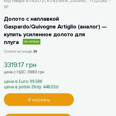
Код товара:
R17820721, R17820661R, Z053R80, , 17220280, -
SP
Долото с наплавкой
Gaspardo/Quivogne Artiglio (аналог) —
купить усиленное долото для
плуга
НА СКЛАДЕ
Остаток на складе:
50
3319.17 грн
цена с НДС: 3983 грн
цена в Euro: 99.58€
цена в polski Złoty: 448.03zł
В корзину