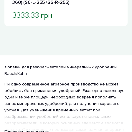
360) (S6-L-255+S6-R-255)
грн
3333.33
Лопатки для разбрасывателей минеральных удобрений
Rauch/Kuhn
Ни одно современное аграрное производство не может
обойтись без применения удобрений. Ежегодно используя
одни и те же площади, необходимо вовремя пополнять
запас минеральных удобрений, для получения хорошего
урожая. Для уменьшения временных затрат при
разбрасывании удобрений используют специальные
разбрасыватели, в которых основным элементом являются
лопатки. С их помощью происходит самая важная операция –