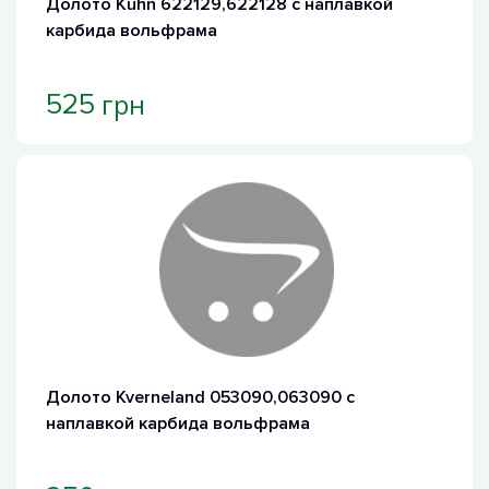
Долото Kuhn 622129,622128 с наплавкой
карбида вольфрама
грн
525
Долото Kverneland 053090,063090 с
наплавкой карбида вольфрама