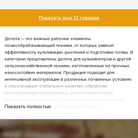
Показать еще 12 товаров
Долота — это важные рабочие элементы
почвообрабатывающей техники, от которых зависит
эффективность культивации, рыхления и подготовки почвы. В
категории представлены долота для культиваторов и другой
сельскохозяйственной техники, изготовленные из прочных
износостойких материалов. Продукция подходит для
интенсивной эксплуатации в различных почвенных условиях
и обеспечивает стабильное качество обработки.
Использование качественных долот снижает износ
оборудования, повышает производительность работы и
Показать полностью
уменьшает затраты на обслуживание техники.
Долота для культиваторов —