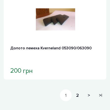
Долото лемеха Kverneland 053090/063090
грн
200
1
2
>
>|