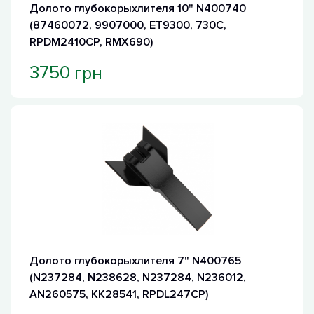
Долото глубокорыхлителя 10" N400740
(87460072, 9907000, ET9300, 730C,
RPDM2410CP, RMX690)
грн
3750
Долото глубокорыхлителя 7" N400765
(N237284, N238628, N237284, N236012,
AN260575, KK28541, RPDL247CP)