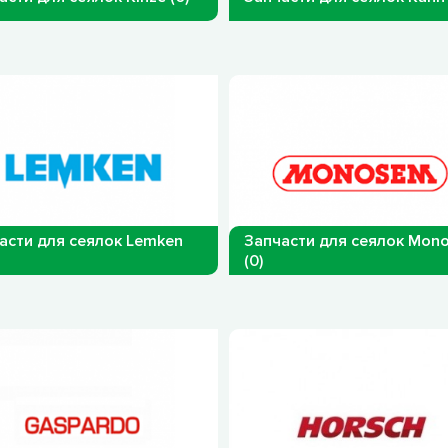
асти для сеялок Lemken
Запчасти для сеялок Mon
(0)