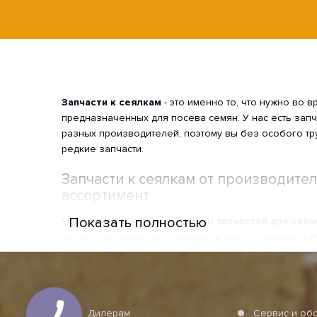
Запчасти к сеялкам
- это именно то, что нужно во 
предназначенных для посева семян. У нас есть запч
разных производителей, поэтому вы без особого тр
редкие запчасти.
Запчасти к сеялкам от производите
ассортимент
Показать полностью
Мы занимаемся производством
запчастей для сева
достаточно давно, чтобы изучить все особенности эт
без особого труда сможем выполнить даже самую сл
отвечать всем требованиям в области безопасности
Высочайшее качество наших запчастей - это важней
фирмы. Все запчасти сделаны из первоклассных мат
Дилерам
Сервис и об