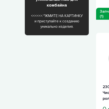
комбайна
Запч
<<<<<< *ЖМИТЕ НА КАРТИНКУ
(1)
и приступайте к созданию
уникально изделия.
230
Чи
рол