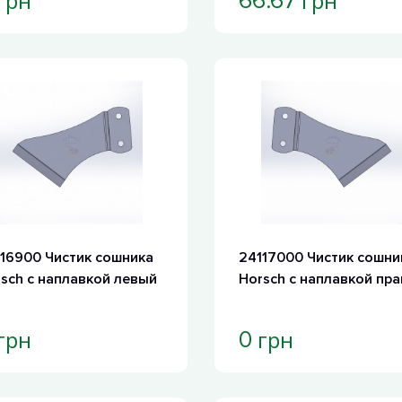
грн
грн
66.67
16900 Чистик сошника
24117000 Чистик cошни
sch с наплавкой левый
Horsch с наплавкой пр
грн
грн
0