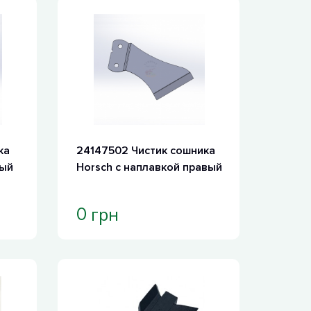
ка
24147502 Чистик сошника
вый
Horsch с наплавкой правый
грн
0