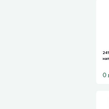
241
на
0