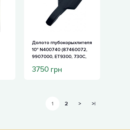
Долото глубокорыхлителя
10" N400740 (87460072,
9907000, ET9300, 730C,
RPDM2410CP, RMX690)
грн
3750
1
2
>
>|