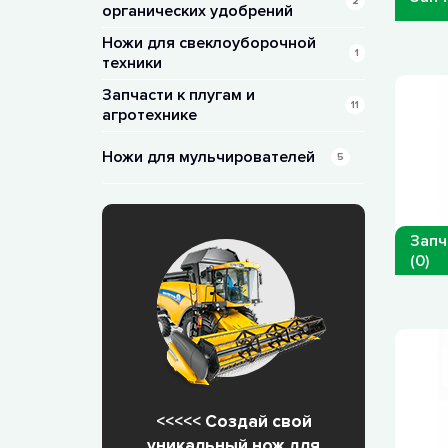
2
органических удобрений
Ножи для свеклоуборочной
1
техники
Запчасти к плугам и
11
агротехнике
Ножи для мульчирователей
5
Запч
(0)
<<<<< Создай свой
уникальный нож для