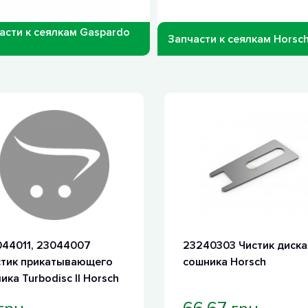
асти к сеялкам Gaspardo
Запчасти к сеялкам Horsch 
44011, 23044007
23240303 Чистик диска
стик прикатывающего
сошника Horsch
ика Turbodisc II Horsch