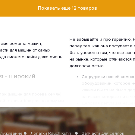
Показать еще 12 товаров
Не забывайте и про гарантию.
время ремонта машин,
перед тем, как она поступает в
асти для машин от самых
быть уверен в том, что все зап
уда сможете найти даже очень
на рынке, которые отличаются 
долговечностью.
ля - широкий
Сотрудники нашей компан
оборудовании, которое н
какими бы то ни было деф
лок
(машин для посева семян)
запчасти, которые ни в ч
ой техники. Как раз поэтому мы
Деловая репутация нашей
ожную деталь, которая будет
за тем, чтобы каждый пок
.
претензий. Это очень важ
Огромное значение имеет
ший аргумент в пользу нашей
выпуска запчастей. Особа
ериалов. Это очень прочные
служивание
Лопатки Rauch Kuhn
Запчасти для сеялок