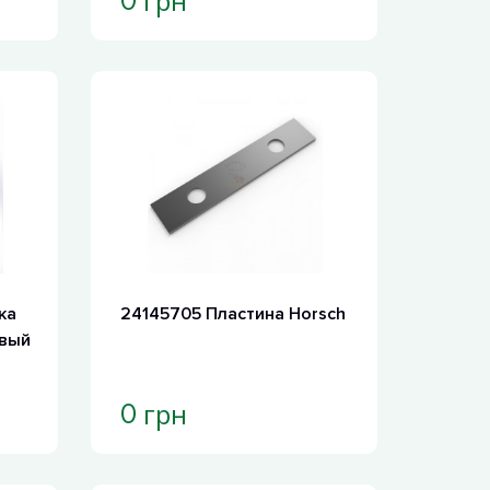
грн
0
ка
24145705 Пластина Horsch
авый
грн
0