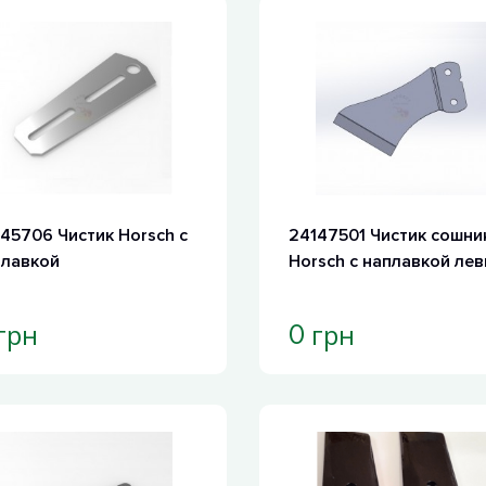
45706 Чистик Horsch с
24147501 Чистик сошни
плавкой
Horsch с наплавкой ле
грн
грн
0