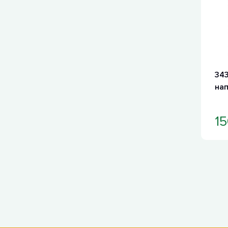
343
на
15