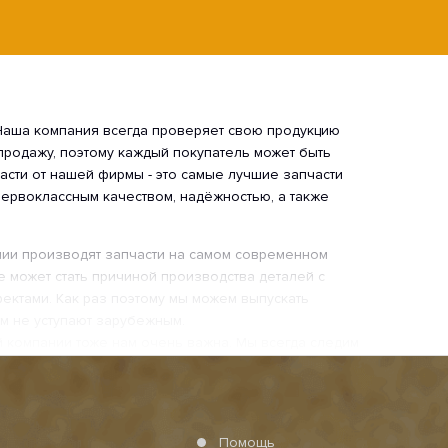
 Наша компания всегда проверяет свою продукцию
 продажу, поэтому каждый покупатель может быть
части от нашей фирмы - это самые лучшие запчасти
первоклассным качеством, надёжностью, а также
ии производят запчасти на самом современном
е может стать причиной производства деталей с
ектами. Как раз поэтому мы можем выпускать
ём не уступают зарубежным.
 компании тоже нам очень важна. Мы всегда следим
упатель остался доволен и у него не было никаких
но для нас.
 качество материалов, использующихся во время
я сталь, из которых сделаны наши запчасти,
Помощь