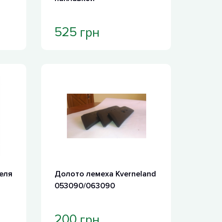
грн
525
еля
Долото лемеха Kverneland
053090/063090
грн
200