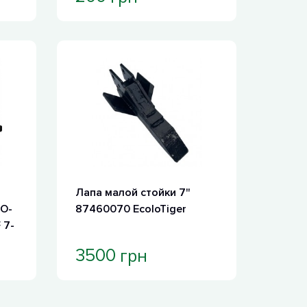
Лапа малой стойки 7"
O-
87460070 EcoloTiger
 7-
грн
3500