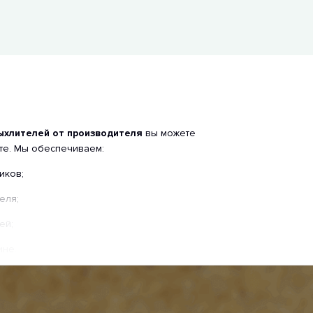
рыхлителей от производителя
вы можете
те. Мы обеспечиваем:
иков;
еля;
ей;
ине.
обрать нужные запчасти под вашу модель техники и