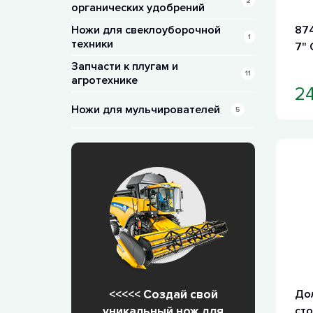
2
органических удобрений
Ножи для свеклоуборочной
874
1
техники
7"
Запчасти к плугам и
11
агротехнике
24
Ножи для мульчирователей
5
<<<<< Создай свой
Дол
уникальный нож для
сто