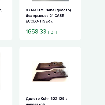
о)
87460075 Лапа (долото)
без крыльев 2" CASE
ECOLO-TIGER с
карбидовольфрамовой
грн
1658.33
пластиной
Долото Kuhn 622 129 с
наплавкой