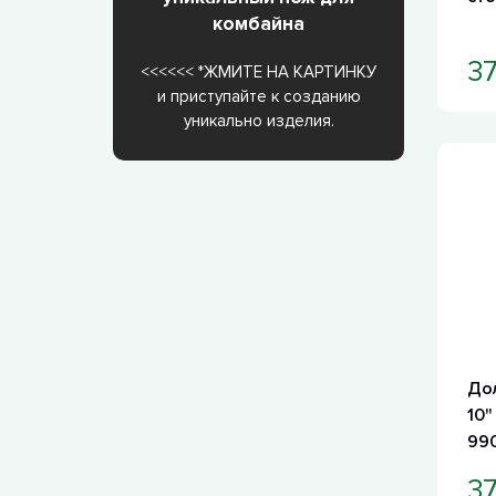
комбайна
3
<<<<<< *ЖМИТЕ НА КАРТИНКУ
и приступайте к созданию
уникально изделия.
До
10"
990
RP
3