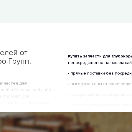
елей от
Купить запчасти для глубоко
о Групп.
непосредственно на нашем сай
• прямые поставки без посредн
апчастей для
• выгодные цены от производит
вной и безотказной работы
• консультации по выбору детал
е подходят для
ых, навесных, прицепных.
• скорую доставку по всей Укра
м оборудовании с
Наши специалисты помогут под
ботки, что гарантирует