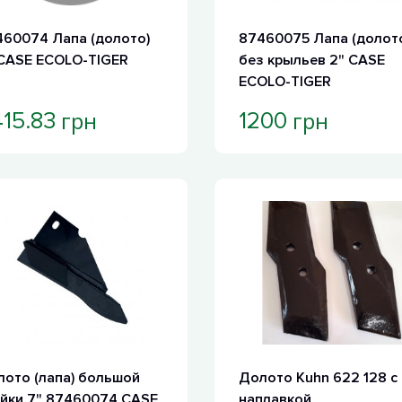
60074 Лапа (долото)
87460075 Лапа (долот
 CASE ECOLO-TIGER
без крыльев 2" CASE
ECOLO-TIGER
грн
грн
15.83
1200
ото (лапа) большой
Долото Kuhn 622 128 с
йки 7" 87460074 CASE
наплавкой