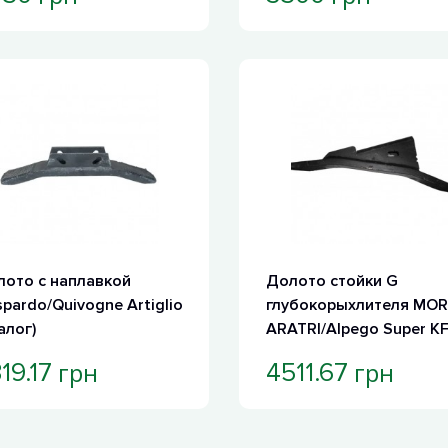
ото с наплавкой
Долото стойки G
pardo/Quivogne Artiglio
глубокорыхлителя MOR
алог)
ARATRI/Alpego Super KF
400 (Италия)
грн
грн
19.17
4511.67