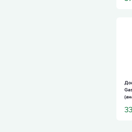
Дол
Gas
(ан
33