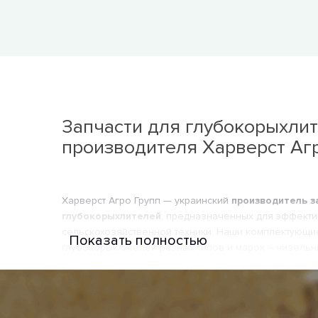
Запчасти для глубокорыхлит
производителя Харверст Агр
Харверст Агро Групп — украинский
производитель з
глубокорыхлителей
, предназначенных для эффекти
сельскохозяйственной техники. Наши комплектующи
Показать полностью
глубокорыхлителей разных типов и марок – чизельн
Производство запчастей происходит на современно
использованием прочных сталей и термической обра