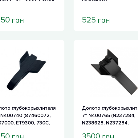
грн
грн
750
525
лото глубокорыхлителя
Долото глубокорыхлит
 N400740 (87460072,
7" N400765 (N237284,
7000, ET9300, 730C,
N238628, N237284,
DM2410CP, RMX690)
N236012, AN260575,
грн
грн
750
3500
KK28541, RPDL247CP)