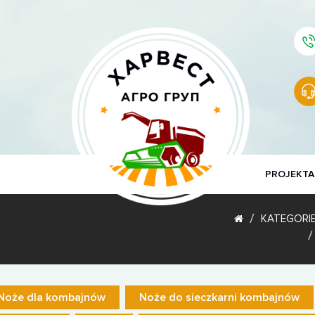
PROJEKTA
KATEGORI
Noże dla kombajnów
Noże do sieczkarni kombajnów