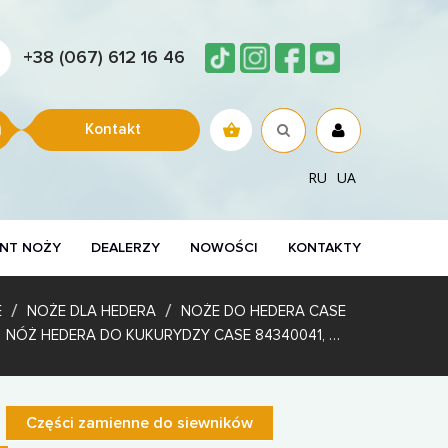
+38 (067) 612 16 46
Kontakt
RU
UA
NT NOŻY
DEALERZY
NOWOŚCI
KONTAKTY
E
NOŻE DLA HEDERA
NOŻE DO HEDERA CASE
NÓŻ HEDERA DO KUKURYDZY CASE 84340041, 84976065 Z NAPAWANIEM
Części zamienne do siewników