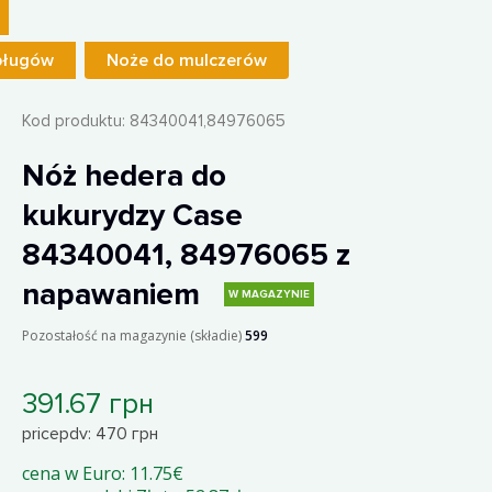
pługów
Noże do mulczerów
Kod produktu:
84340041,84976065
Nóż hedera do
kukurydzy Case
84340041, 84976065 z
napawaniem
W MAGAZYNIE
Pozostałość na magazynie (składie)
599
391.67 грн
pricepdv: 470 грн
cena w Euro: 11.75€