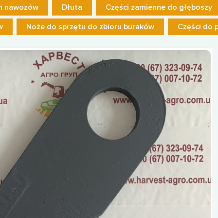
ch nawozów
Dłuta
Części zamienne do głęboszy
w
Noże do sprzętu do zbioru buraków
Części do 