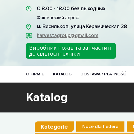
С 8.00 - 18.00 без выходных
Фактический адрес:
м. Васильков, улица Керамическая 38
harvestagroup@gmail.com
Виробник ножів та запчастин
до сільгосптехніки
O FIRMIE
KATALOG
DOSTAWA / PŁATNOŚĆ
Katalog
Kategorie
Noże dla hedera