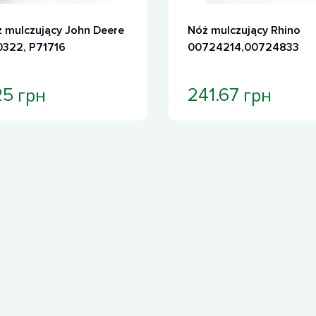
 mulczujący John Deere
Nóż mulczujący Rhino
322, P71716
00724214,00724833
грн
грн
25
241.67