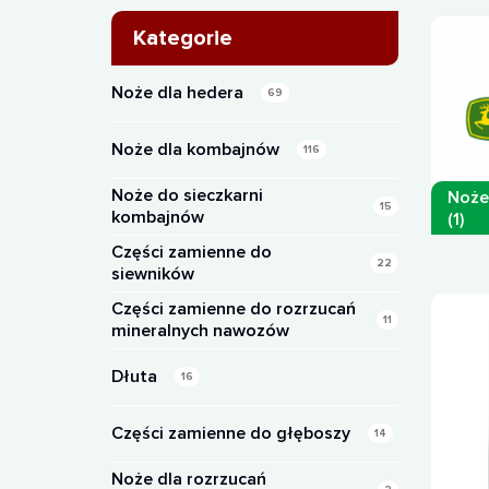
Kategorie
Noże dla hedera
69
Noże dla kombajnów
116
Noże do sieczkarni
Noże
15
kombajnów
(1)
Części zamienne do
22
siewników
Części zamienne do rozrzucań
11
mineralnych nawozów
Dłuta
16
Części zamienne do głęboszy
14
Noże dla rozrzucań