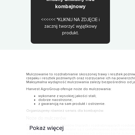
kombajnowy
<<<<<< *KLIKNIJ NA ZDJĘCIE i
zacznij tworzyć wyjątkowy
produkt.
Mulczowanie to rozdrabnianie skoszonej trawy i resztek pożniw
rzepaku i resztek pożniwnych oraz rozrzucanie ich na powierzch
Maksymalna wydajność mulczowania zależy bezpośrednio od jako
Harvest AgroGroup oferuje noże do mulczowania:
wykonane z wysokiej jakości stali;
dobrze naostrzone;
z gwarancją na sam produkt i ostrzenie.
Organizujemy również serwis dla kombajnów.
Noże do mulczerów
Oferujemy noże do układów tnących i rozdrabniających rozdra
Pokaż więcej
innych. Wyroby produkowane są z certyfikowanej stali importo
obróbce cieplnej w celu zwiększenia ich odporności na zużycie i