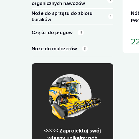
2
organicznych nawozów
Noże do sprzętu do zbioru
Nóż
1
buraków
P60
Części do pługów
11
2
Noże do mulczerów
5
<<<<< Zaprojektuj swój
własny unikalny nóż