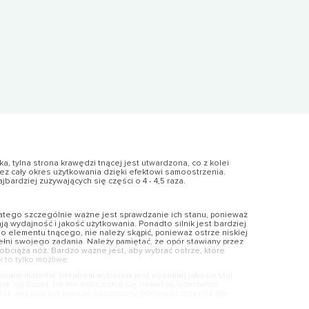
a, tylna strona krawędzi tnącej jest utwardzona, co z kolei
zez cały okres użytkowania dzięki efektowi samoostrzenia.
bardziej zużywających się części o 4 - 4,5 raza.
atego szczególnie ważne jest sprawdzanie ich stanu, ponieważ
ą wydajność i jakość użytkowania. Ponadto silnik jest bardziej
o elementu tnącego, nie należy skąpić, ponieważ ostrze niskiej
pełni swojego zadania. Należy pamiętać, że opór stawiany przez
 obciąża nóż. Bardzo ważne jest, aby wybrać ostrze, które
 to tylko możliwe.
wany materiał. Idealnym wyborem jest wysokiej jakości stal
ak najdłużej, bo nie odkształcą się nawet po uderzeniu
st, aby nóż był zawsze naostrzony, ponieważ tępy nóż nie