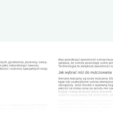
Aby przedłużyć żywotność ostrza tasak
nych: jęczmienia, pszenicy, owsa,
sprawia, że ostrze pozostaje ostre pr
ni jako naturalnego nawozu.
Technologia ta zwiększa żywotność naj
ści i ostrości specjalnych noży.
Jak wybrać nóż do mulczowania
Sercem maszyny są noże mulczera. Dl
tępe lub uszkodzone ostrza zmniejszaj
obciążony. Jeśli chodzi o wymianę teg
jakości za niską cenę po prostu nie s
łodygi i trawę podczas pracy znacznie
wykona swoją pracę tak skutecznie, jak
Ważnym kryterium wyboru jest zastoso
narzędziowa. Takie noże będą służyć j
bniaczy
John Deere, KUHN, RHINO
i
kamieniem czy grubym pniem. Ważne je
wanej. Są one poddawane pełnej
będzie ciął łodyg, lecz je rozrywał.
 trwałości.