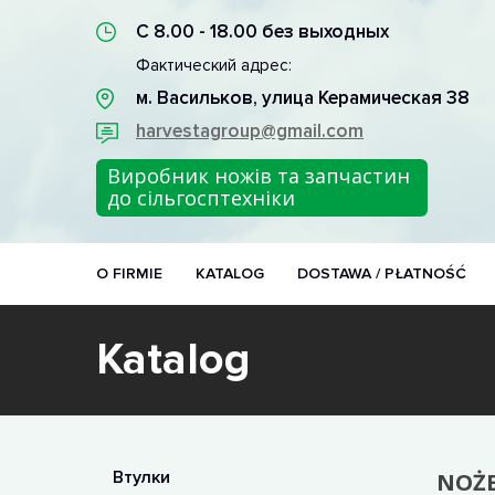
С 8.00 - 18.00 без выходных
Фактический адрес:
м. Васильков, улица Керамическая 38
harvestagroup@gmail.com
Виробник ножів та запчастин
до сільгосптехніки
O FIRMIE
KATALOG
DOSTAWA / PŁATNOŚĆ
Katalog
Втулки
NOŻ