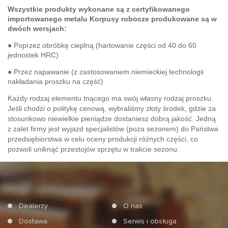
Wszystkie produkty wykonane są z certyfikowanego
importowanego metalu Korpusy robocze produkowane są w
dwóch wersjach:
● Poprzez obróbkę cieplną (hartowanie części od 40 do 60
jednostek HRC)
● Przez napawanie (z zastosowaniem niemieckiej technologii
nakładania proszku na część)
Każdy rodzaj elementu tnącego ma swój własny rodzaj proszku.
Jeśli chodzi o politykę cenową, wybraliśmy złoty środek, gdzie za
stosunkowo niewielkie pieniądze dostaniesz dobrą jakość. Jedną
z zalet firmy jest wyjazd specjalistów (poza sezonem) do Państwa
przedsiębiorstwa w celu oceny produkcji różnych części, co
pozwoli uniknąć przestojów sprzętu w trakcie sezonu.
Dealerzy
O nas
Dostawa
Serwis i obsługa