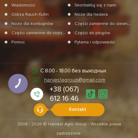
Wiadomości
Skontaktuj się z nami
Ostrza Rauch Kuhn
Noże dla hedera
Noże dla kombajnów
Części zamienne do siewników
Części zamienne do rozrzucań mineralnych nawozów
Części do pługów
Pomoc
Pytania i odpowiedzi
С 8.00 - 18.00 без выходных
harvestagroup@gmail.com
КНОПКА
СВЯЗИ
+38 (067)
612 16 46
Kontakt
2008 - 2026 © Harvest Agro Group - Wszelkie prawa
zastrzeżone.