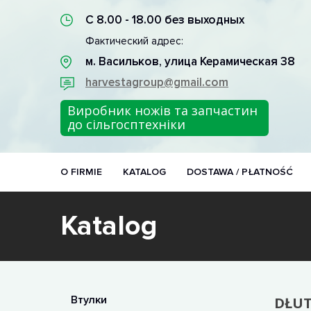
С 8.00 - 18.00 без выходных
Фактический адрес:
м. Васильков, улица Керамическая 38
harvestagroup@gmail.com
Виробник ножів та запчастин
до сільгосптехніки
O FIRMIE
KATALOG
DOSTAWA / PŁATNOŚĆ
Katalog
Втулки
DŁUT