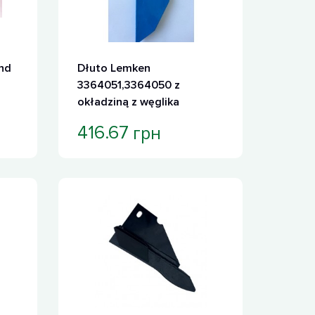
nd
Dłuto Lemken
3364051,3364050 z
okładziną z węglika
wolframu
грн
416.67