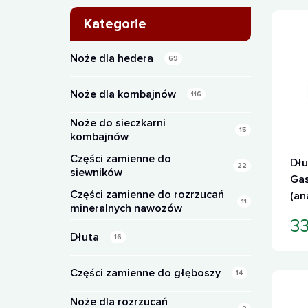
Kategorie
Noże dla hedera
69
Noże dla kombajnów
116
Noże do sieczkarni
15
kombajnów
Części zamienne do
Dłu
22
siewników
Gas
Części zamienne do rozrzucań
(an
11
mineralnych nawozów
33
Dłuta
16
Części zamienne do głęboszy
14
Noże dla rozrzucań