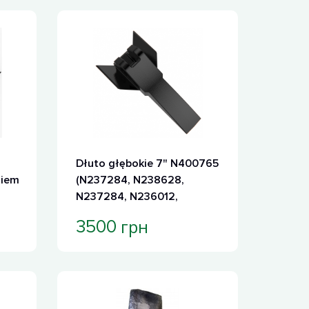
Dłuto głębokie 7" N400765
niem
(N237284, N238628,
N237284, N236012,
AN260575, KK28541,
грн
3500
RPDL247CP)