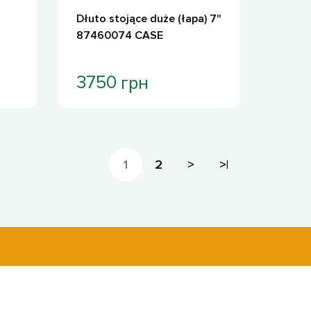
Dłuto stojące duże (łapa) 7"
87460074 CASE
грн
3750
1
2
>
>|