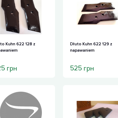
to Kuhn 622 128 z
Dłuto Kuhn 622 129 z
pawaniem
napawaniem
грн
грн
25
525