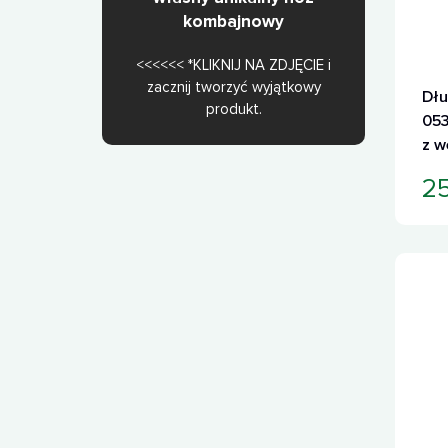
kombajnowy
<<<<<< *KLIKNIJ NA ZDJĘCIE i
zacznij tworzyć wyjątkowy
Dłu
produkt.
053
z w
2