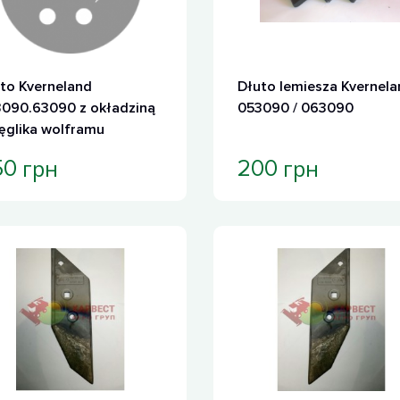
to Kverneland
Dłuto lemiesza Kvernela
090.63090 z okładziną
053090 / 063090
ęglika wolframu
грн
грн
50
200