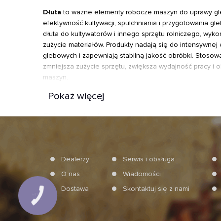
Dłuta
to ważne elementy robocze maszyn do uprawy gle
efektywność kultywacji, spulchniania i przygotowania gl
dłuta do kultywatorów i innego sprzętu rolniczego, wyk
zużycie materiałów. Produkty nadają się do intensywnej
glebowych i zapewniają stabilną jakość obróbki. Stosowa
zmniejsza zużycie sprzętu, zwiększa wydajność pracy i 
maszyn.
Pokaż więcej
Dłuta do kultywatorów — niez
odporność na zużycie
Nowoczesne dłuta do kultywatorów zostały zaprojekto
Dealerzy
Serwis i obsługa
obciążeń i potrzeb produkcji rolniczej. Zapewniają skute
pracę i długą żywotność. W katalogu dostępne są różne 
O nas
Wiadomości
popularnymi modelami maszyn. Wysoka precyzja wykonan
Dostawa
Skontaktuj się z nami
pewne mocowanie. Do produkcji stosowane są stale o p
zwiększa odporność na ścieranie i uszkodzenia mechan