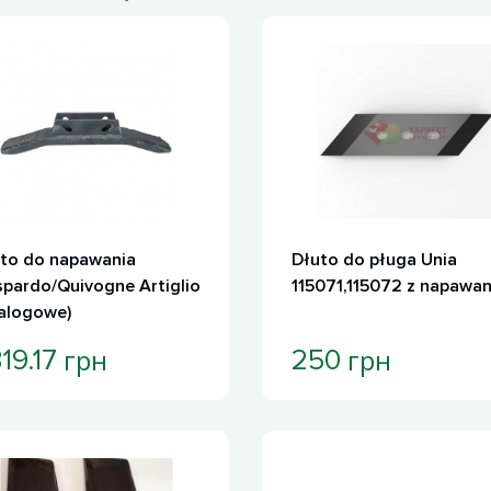
to do napawania
Dłuto do pługa Unia
pardo/Quivogne Artiglio
115071,115072 z napawa
alogowe)
грн
грн
19.17
250