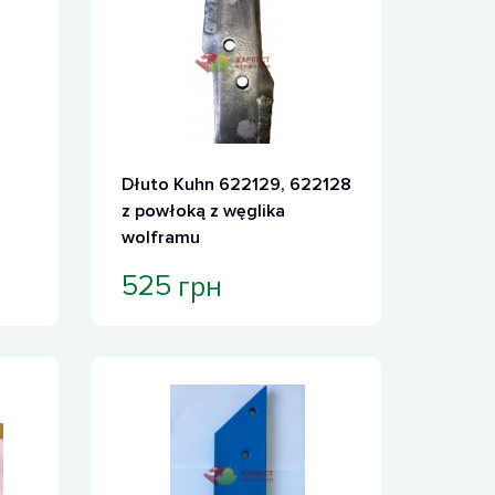
Dłuto Kuhn 622129, 622128
z powłoką z węglika
wolframu
грн
525