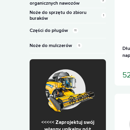
2
organicznych nawozów
Noże do sprzętu do zbioru
1
buraków
Części do pługów
11
Noże do mulczerów
5
Dłu
na
5
<<<<< Zaprojektuj swój
własny unikalny nóż