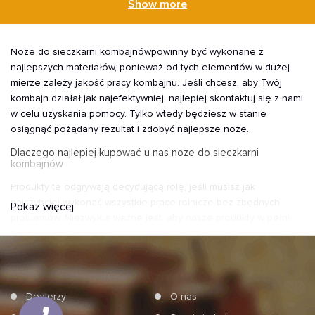
Show more
Noże do sieczkarni kombajnówpowinny być wykonane z
najlepszych materiałów, ponieważ od tych elementów w dużej
mierze zależy jakość pracy kombajnu. Jeśli chcesz, aby Twój
kombajn działał jak najefektywniej, najlepiej skontaktuj się z nami
w celu uzyskania pomocy. Tylko wtedy będziesz w stanie
osiągnąć pożądany rezultat i zdobyć najlepsze noże.
Dlaczego najlepiej kupować u nas noże do sieczkarni
kombajnów
Produkty te odgrywają decydującą rolę, jeśli musisz jak
najszybciej wykonać wszystkie prace rolnicze bez zbędnych
Pokaż więcej
problemów. Niezwykle ważne jest, aby nasze produkty w pełni
spełniały wszystkie normy rządowe. W przeciwnym razie nie
będziesz mógł z niego korzystać ze względu na jego niską
wydajność. Gwarantujemy, że nasze noże są najwyższej jakości i
nigdy nie spowodują problemów z produktami.
Dealerzy
O nas
Jesteśmy firmą produkcyjną, więc nie ma co się martwić, że