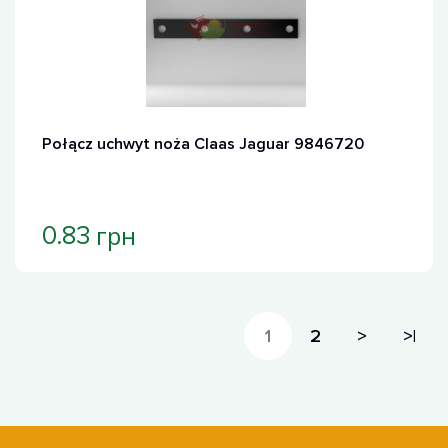
Połącz uchwyt noża Claas Jaguar 9846720
грн
0.83
1
2
>
>|