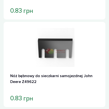
грн
0.83
Nóż bębnowy do sieczkarni samojezdnej John
Deere Z49622
грн
0.83