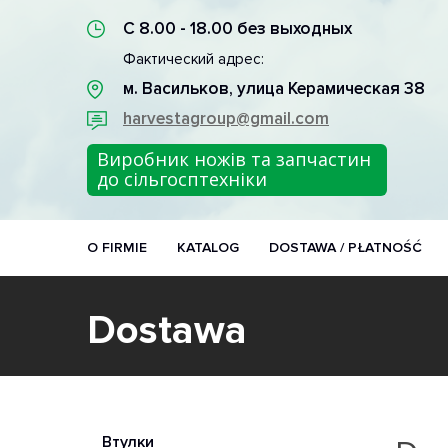
С 8.00 - 18.00 без выходных
Фактический адрес:
м. Васильков, улица Керамическая 38
harvestagroup@gmail.com
Виробник ножів та запчастин
до сільгосптехніки
O FIRMIE
KATALOG
DOSTAWA / PŁATNOŚĆ
Dostawa
Втулки