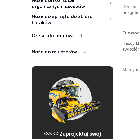
Noże dla rozrzucań
2
organicznych nawozów
Dla nasz
bezgotó
Noże do sprzętu do zbioru
1
buraków
O zwroc
Części do pługów
11
Każdy kl
zwrócić 
Noże do mulczerów
5
Mamy nad
<<<<< Zaprojektuj swój