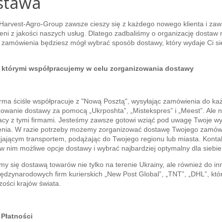
stawa
Harvest-Agro-Group zawsze cieszy się z każdego nowego klienta i zaw
ni z jakości naszych usług. Dlatego zadbaliśmy o organizację dostaw
 zamówienia będziesz mógł wybrać sposób dostawy, który wydaje Ci się
z którymi współpracujemy w celu zorganizowania dostawy
rma ściśle współpracuje z "Nową Posztą", wysyłając zamówienia do każd
owanie dostawy za pomocą „Ukrposhta”, „Mistekspres” i „Meest”. Ale na
cy z tymi firmami. Jesteśmy zawsze gotowi wziąć pod uwagę Twoje wym
nia. W razie potrzeby możemy zorganizować dostawę Twojego zamówi
jającym transportem, podążając do Twojego regionu lub miasta. Kontak
 nim możliwe opcje dostawy i wybrać najbardziej optymalny dla siebie
y się dostawą towarów nie tylko na terenie Ukrainy, ale również do in
ędzynarodowych firm kurierskich „New Post Global”, „TNT”, „DHL”, kt
zości krajów świata.
Płatności