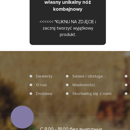
własny unikalny nóż
kombajnowy
<<<<<< *KLIKNIJ NA ZDJĘCIE i
zacznij tworzyć wyjątkowy
produkt.
Dealerzy
Serwis i obsługa
O nas
Wiadomości
Dostawa
Skontaktuj się z nami
КНОПКА
СВЯЗИ
С 8.00 - 18.00 без выходных