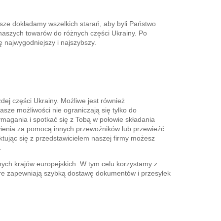
sze dokładamy wszelkich starań, aby byli Państwo
 naszych towarów do różnych części Ukrainy. Po
 najwygodniejszy i najszybszy.
ej części Ukrainy. Możliwe jest również
sze możliwości nie ograniczają się tylko do
agania i spotkać się z Tobą w połowie składania
enia za pomocą innych przewoźników lub przewieźć
tując się z przedstawicielem naszej firmy możesz
.
nych krajów europejskich. W tym celu korzystamy z
óre zapewniają szybką dostawę dokumentów i przesyłek