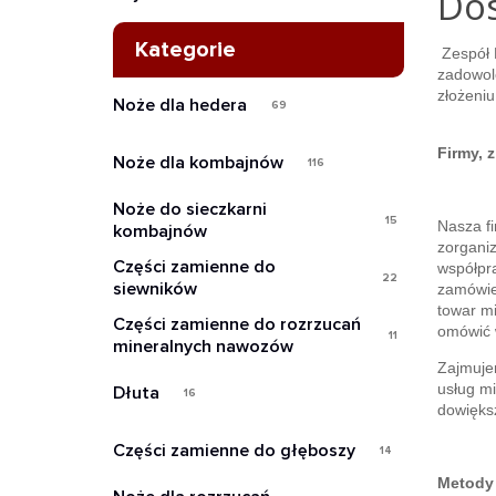
Do
Kategorie
Zespół 
zadowole
złożeniu
Noże dla hedera
69
Firmy, 
Noże dla kombajnów
116
Noże do sieczkarni
15
Nasza fi
kombajnów
zorganiz
Części zamienne do
współpra
22
siewników
zamówie
towar mi
Części zamienne do rozrzucań
omówić w
11
mineralnych nawozów
Zajmujem
usług mi
Dłuta
16
do
więks
Części zamienne do głęboszy
14
Metody 