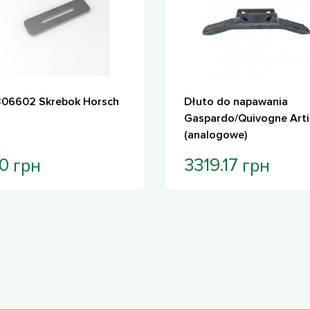
06602 Skrebok Horsch
Dłuto do napawania
Gaspardo/Quivogne Arti
(analogowe)
грн
грн
0
3319.17