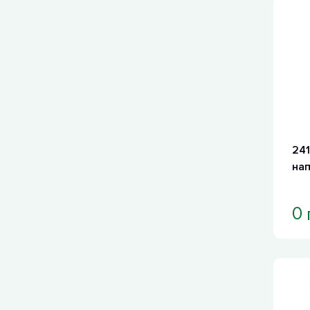
241
на
0