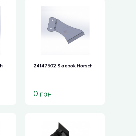
ch
24147502 Skrebok Horsch
грн
0