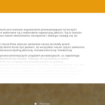
nych jest ważnym argumentem przemawiającym na korzyść
ne wykonane są z materiałów najwyższej jakości. Są to bardzo
mać nawet ekstremalne obciążenia i dlatego nadają się do
ż nasza firma zawsze sprawdza nasze produkty przed
y klient może być pewien, że wszystkie nasze części zamienne
ę pierwszorzędną jakością, niezawodnością i trwałością:
najnowocześniejszych urządzeń produkcyjnych, co zapobiega
jakimikolwiek wadami. Dlatego też jesteśmy w stanie
tóre nie ustępują tym produkowanym za granicą.
rmy jest dla nas również bardzo ważna.
Zawsze dbamy o to, aby
nie miał żadnych zastrzeżeń. Jest to dla nas bardzo ważne.
produkcji części zamiennych ma ogromne znaczenie. Specjalna
ze części wytrzymuje bardzo duże obciążenia, dzięki czemu
ęściami mogą wytrzymać nawet bardzo intensywną pracę.
Pomoc