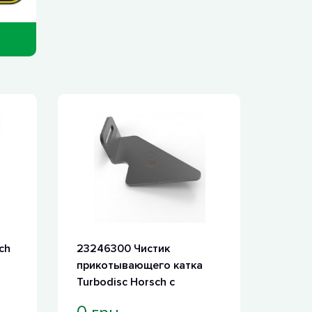
ch
23246300 Чистик
прикотывающего катка
Turbodisc Horsch с
наплавкой