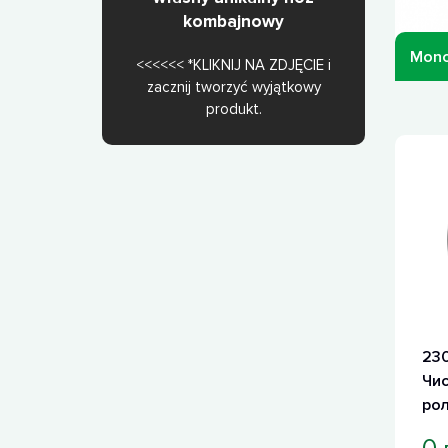
kombajnowy
Mono
<<<<<< *KLIKNIJ NA ZDJĘCIE i
zacznij tworzyć wyjątkowy
produkt.
230
Чи
рол