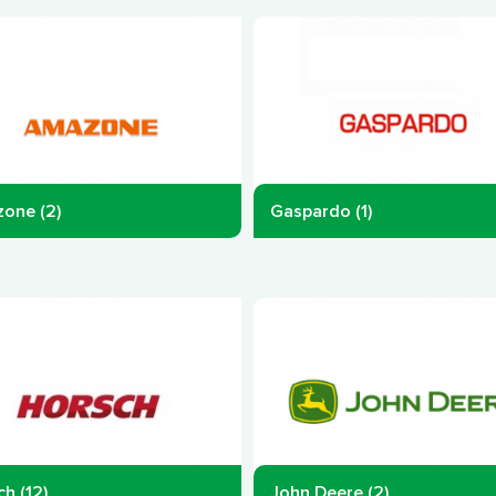
one (2)
Gaspardo (1)
h (12)
John Deere (2)