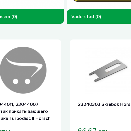
sem (0)
Vaderstad (0)
44011, 23044007
23240303 Skrebok Hors
стик прикатывающего
ика Turbodisc II Horsch