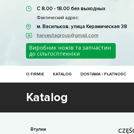
С 8.00 - 18.00 без выходных
Фактический адрес:
м. Васильков, улица Керамическая 38
harvestagroup@gmail.com
Виробник ножів та запчастин
до сільгосптехніки
O FIRMIE
KATALOG
DOSTAWA / PŁATNOŚĆ
Katalog
Втулки
CZĘŚ