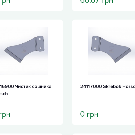
грн
грн
66.67
16900 Чистик сошника
24117000 Skrebok Hors
sch
грн
грн
0