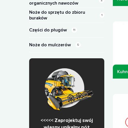
2
organicznych nawozów
Noże do sprzętu do zbioru
1
buraków
Części do pługów
11
Noże do mulczerów
5
Kuhn 
<<<<< Zaprojektuj swój
własny unikalny nóż