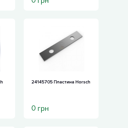
грн
0
ch
24145705 Пластина Horsch
грн
0