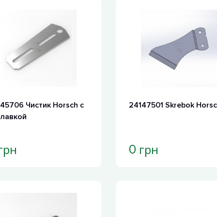
45706 Чистик Horsch с
24147501 Skrebok Hors
плавкой
грн
грн
0