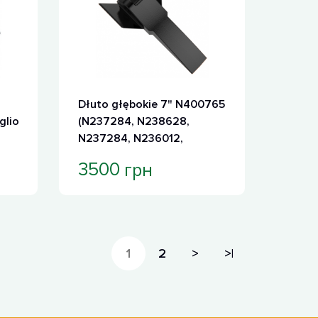
Dłuto głębokie 7" N400765
glio
(N237284, N238628,
N237284, N236012,
AN260575, KK28541,
грн
3500
RPDL247CP)
1
2
>
>|