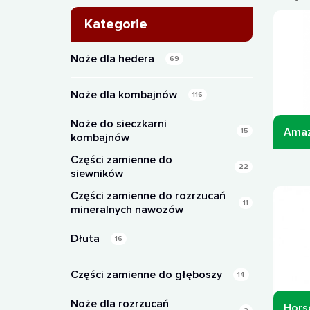
Kategorie
Noże dla hedera
69
Noże dla kombajnów
116
Noże do sieczkarni
Amaz
15
kombajnów
Części zamienne do
22
siewników
Części zamienne do rozrzucań
11
mineralnych nawozów
Dłuta
16
Części zamienne do głęboszy
14
Noże dla rozrzucań
Horsc