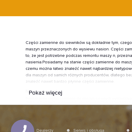
Części zamienne do siewników są dokładnie tym, czeg
maszyn przeznaczonych do wysiewu nasion.
Części zam
to, że jest potrzebne podczas remontu maszy n, przezn
nasienia.
Posiadamy na stanie części zamienne do maszy
czemu można łatwo znaleźć nawet najbardziej nietypowe
dla maszyn od samich różnych producentów, dlatego be
znaleźć nawet bardzo płynne części zamienne.
N
asze przewagi
Pokaż więcej
Produkujemy części zamienne do maszyn siewnych wystarczająco
Dlatego bez trudu wykonujemy nawet najbardziej skomplikowane
wymogi bezpieczeństwa.
Dealerzy
Serwis i obsługa