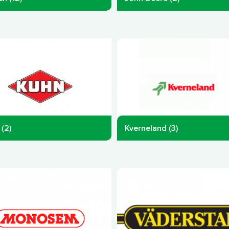
(2)
Kverneland (3)