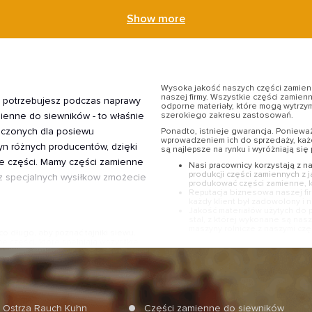
Show more
Wysoka jakość naszych części zamien
naszej firmy. Wszystkie części zamien
o potrzebujesz podczas naprawy
odporne materiały, które mogą wytrzy
ienne do siewników - to właśnie
szerokiego zakresu zastosowań.
aczonych dla posiewu
Ponadto, istnieje gwarancja. Poniewa
wprowadzeniem ich do sprzedaży, każd
n różnych producentów, dzięki
są najlepsze na rynku i wyróżniają si
 części.
Mamy części zamienne
Nasi pracownicy korzystają z 
produkcji części zamiennych z 
z specjalnych wysiłkow zmożecie
produkować części zamienne, k
Reputacja biznesowa naszej fi
każdy klient był zadowolony i 
Jakość materiałów użytych do 
stal, z której wykonane są nas
maszyny rolnicze z naszymi cz
 długo, aby poznać tajniki siewu.
 części, które spełniają wszystkie
Ostrza Rauch Kuhn
Części zamienne do siewników