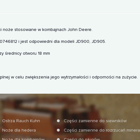
ści noże stosowane w kombajnach John Deere.
746812 i jest odpowiedni dla modeli JD900, JD905.
zy średnicy otworu 18 mm
lnej w celu zwiększenia jego wytrzymałości i odporności na zużycie.
Ostrza Rauch Kuhn
Części zamienne do siewników
Noże dla hedera
Części zamienne do rozrzucań miner
Noże dla kombajnów
Części do pługów