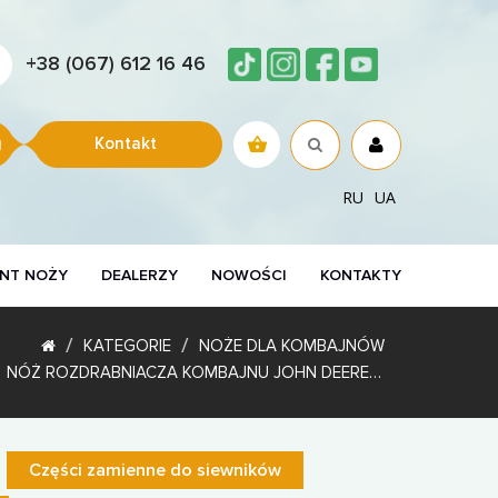
+38 (067) 612 16 46
Kontakt
RU
UA
NT NOŻY
DEALERZY
NOWOŚCI
KONTAKTY
KATEGORIE
NOŻE DLA KOMBAJNÓW
NÓŻ ROZDRABNIACZA KOMBAJNU JOHN DEERE Z3522 HARTOWANY
Części zamienne do siewników