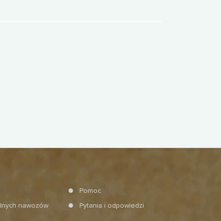
Pomoc
alnych nawozów
Pytania i odpowiedzi