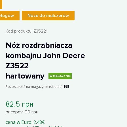
pługów
Noże do mulczerów
Kod produktu:
Z35221
Nóż rozdrabniacza
kombajnu John Deere
Z3522
hartowany
W MAGAZYNIE
Pozostałość na magazynie (składie)
195
82.5 грн
pricepdv: 99 грн
cena w Euro: 2.48€