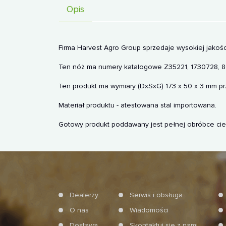
Opis
Firma Harvest Agro Group sprzedaje wysokiej jako
Ten nóż ma numery katalogowe Z35221, 1730728, 80
Ten produkt ma wymiary (DxSxG) 173 x 50 x 3 mm pr
Materiał produktu - atestowana stal importowana.
Gotowy produkt poddawany jest pełnej obróbce ciep
Dealerzy
Serwis i obsługa
O nas
Wiadomości
Dostawa
Skontaktuj się z nami