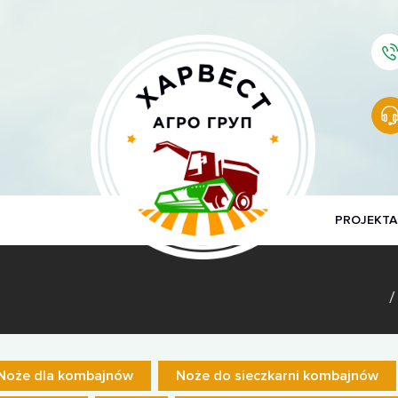
PROJEKTA
Noże dla kombajnów
Noże do sieczkarni kombajnów