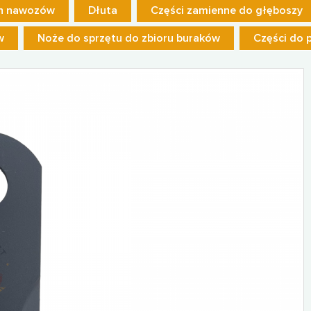
ch nawozów
Dłuta
Części zamienne do głęboszy
w
Noże do sprzętu do zbioru buraków
Części do 