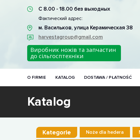
С 8.00 - 18.00 без выходных
Фактический адрес:
м. Васильков, улица Керамическая 38
harvestagroup@gmail.com
Виробник ножів та запчастин
до сільгосптехніки
O FIRMIE
KATALOG
DOSTAWA / PŁATNOŚĆ
Katalog
Kategorie
Noże dla hedera