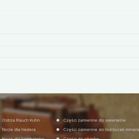
Ostrza Rauch Kuhn
Części zamienne do siewników
Noże dla hedera
Części zamienne do rozrzucań miner
Noże dla kombajnów
Części do pługów