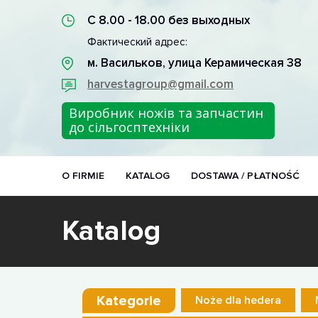
С 8.00 - 18.00 без выходных
Фактический адрес:
м. Васильков, улица Керамическая 38
harvestagroup@gmail.com
Виробник ножів та запчастин
до сільгосптехніки
O FIRMIE
KATALOG
DOSTAWA / PŁATNOŚĆ
Katalog
Kategorie
Noże dla hedera