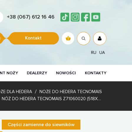
+38 (067) 612 16 46
Kontakt
RU
UA
NT NOŻY
DEALERZY
NOWOŚCI
KONTAKTY
ŻE DLA HEDERA
NOŻE DO HEDERA TECNOMAIS
NÓŻ DO HEDERA TECNOMAIS Z71060020 (518X61X5) Z NAPAWANIEM
Części zamienne do siewników