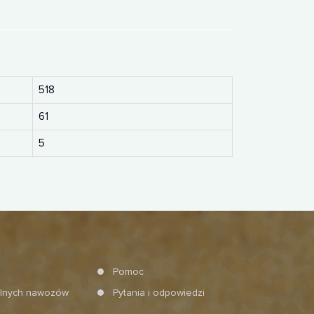
518
61
5
Pomoc
alnych nawozów
Pytania i odpowiedzi