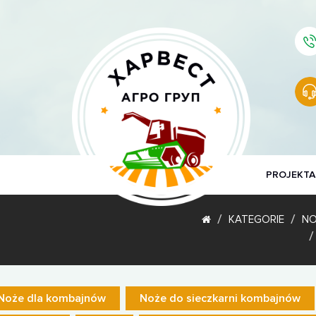
PROJEKTA
KATEGORIE
NO
Noże dla kombajnów
Noże do sieczkarni kombajnów