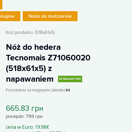
pługów
Noże do mulczerów
Kod produktu:
(518x61x5)
Nóż do hedera
Tecnomais Z71060020
(518x61x5) z
napawaniem
W MAGAZYNIE
Pozostałość na magazynie (składie)
64
665.83 грн
pricepdv: 799 грн
cena w Euro: 19.98€