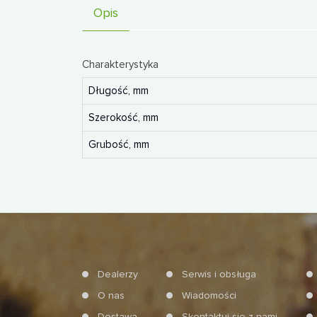
Opis
Charakterystyka
Długość, mm
Szerokość, mm
Grubość, mm
Dealerzy
Serwis i obsługa
O nas
Wiadomości
Dostawa
Skontaktuj się z nami