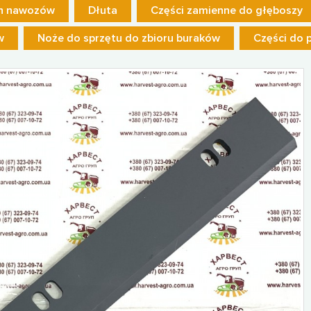
ch nawozów
Dłuta
Części zamienne do głęboszy
w
Noże do sprzętu do zbioru buraków
Części do 