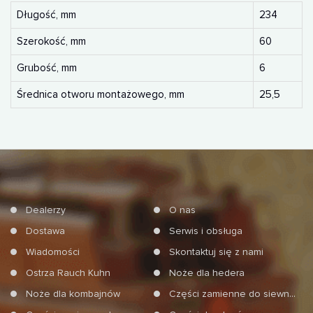
Długość, mm
234
Szerokość, mm
60
Grubość, mm
6
Średnica otworu montażowego, mm
25,5
Dealerzy
O nas
Dostawa
Serwis i obsługa
Wiadomości
Skontaktuj się z nami
Ostrza Rauch Kuhn
Noże dla hedera
Noże dla kombajnów
Części zamienne do siewników