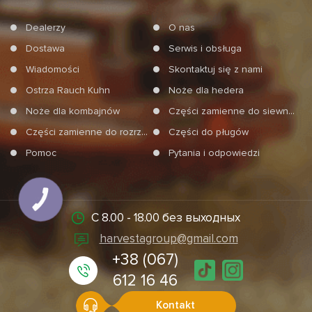
Dealerzy
O nas
Dostawa
Serwis i obsługa
Wiadomości
Skontaktuj się z nami
Ostrza Rauch Kuhn
Noże dla hedera
Noże dla kombajnów
Części zamienne do siewników
Części zamienne do rozrzucań mineralnych nawozów
Części do pługów
Pomoc
Pytania i odpowiedzi
КНОПКА
СВЯЗИ
С 8.00 - 18.00 без выходных
harvestagroup@gmail.com
+38 (067)
612 16 46
Kontakt