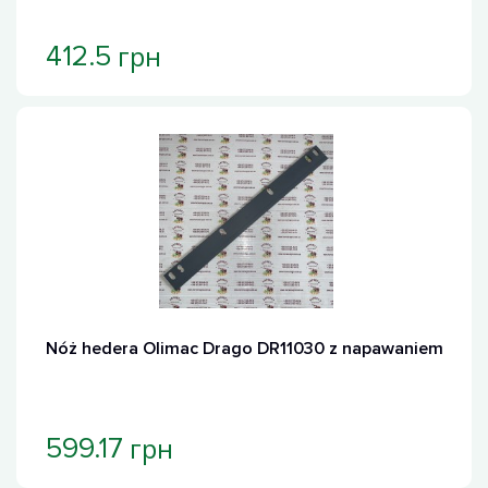
грн
412.5
Nóż hedera Olimac Drago DR11030 z napawaniem
грн
599.17