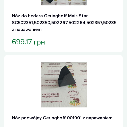
Nóż do hedera Geringhoff Mais Star
SC502351,502350,502267,502264,502357,502356
z napawaniem
грн
699.17
Nóż podwójny Geringhoff 001901 z napawaniem