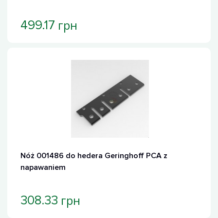
грн
499.17
Nóż 001486 do hedera Geringhoff PCA z
napawaniem
грн
308.33