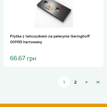
Płytka z łańcuszkiem na pelerynie Geringhoff
001195 hartowany
грн
66.67
1
2
>
>|