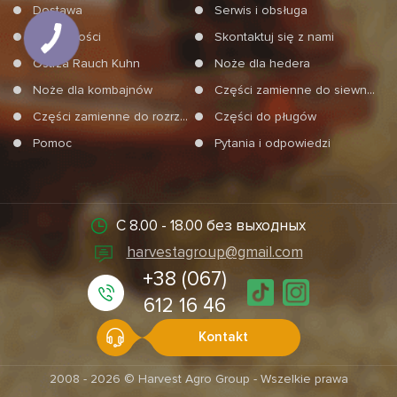
Dostawa
Serwis i obsługa
Wiadomości
Skontaktuj się z nami
Ostrza Rauch Kuhn
Noże dla hedera
Noże dla kombajnów
Części zamienne do siewników
Części zamienne do rozrzucań mineralnych nawozów
Części do pługów
Pomoc
Pytania i odpowiedzi
С 8.00 - 18.00 без выходных
harvestagroup@gmail.com
+38 (067)
612 16 46
Kontakt
2008 - 2026 © Harvest Agro Group - Wszelkie prawa