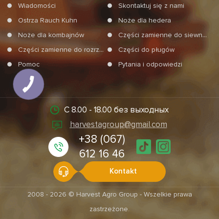
Wiadomości
Skontaktuj się z nami
Ostrza Rauch Kuhn
Noże dla hedera
Noże dla kombajnów
Części zamienne do siewników
Części zamienne do rozrzucań mineralnych nawozów
Części do pługów
Pomoc
Pytania i odpowiedzi
С 8.00 - 18.00 без выходных
harvestagroup@gmail.com
+38 (067)
612 16 46
Kontakt
2008 - 2026 © Harvest Agro Group - Wszelkie prawa
zastrzeżone.