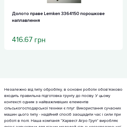
Долото праве Lemken 3364150 порошкове
наплавлення
грн
416.67
Незалежно від типу обробітку, в основні роботи обов'язково
входить правильна підготовка грунту до посіву. У цьому
контексті одним з найважливіших елементів
сільськогосподарської техніки є плуг. Використання сучасних
машин цього типу - надійний спосіб заощадити час і сили при
роботі в полі. Наша компанія "Харвест Агро Груп" виробляє
якісні запчастини для різних моделей сільськогосподарської