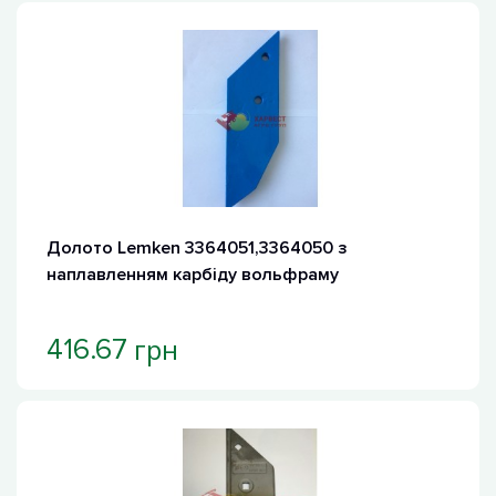
Долото Lemken 3364051,3364050 з
наплавленням карбіду вольфраму
грн
416.67