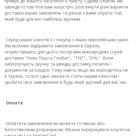
прямує до вашого населеного пункту. Одним словом, ми
завжди готові піти вам назустріч, розглянути різні варіанти
доставки ваших замовлень та разом з вами обрати той,
який буде для вас найбільш зручним.
Серед наших клієнтів є і покупці з інших європейських країн.
Ми можемо відправити замовлення в Європу,
скориставшись для цього послугами міжнародних служб
доставки "Нова Пошта Глобал",
"TNT", "DHL". Вони
забезпечують зручну та швидку доставку посилок і
документів за кордон. Тому навіть якщо ви знаходитесь не
в Україні, то все одно зможете стати нашим клієнтом і
зробити своє замовлення в будь-який зручний для вас час.
Оплата
Оплатити замовлення ви можете готівкою або
безготівковим розрахунком. Можна перерахувати кошти на
карти Visa та MasterCard.