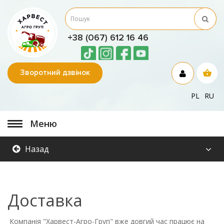
+38 (067) 612 16 46
Зворотний дзвінок
PL
RU
Меню
Назад
Доставка
Компанія "Харвест-Агро-Груп" вже довгий час працює на