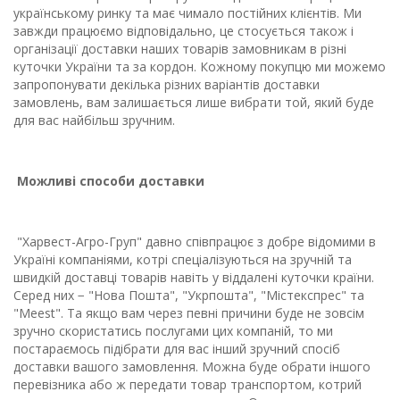
українському ринку та має чимало постійних клієнтів. Ми
завжди працюємо відповідально, це стосується також і
організації доставки наших товарів замовникам в різні
куточки України та за кордон. Кожному покупцю ми можемо
запропонувати декілька різних варіантів доставки
замовлень, вам залишається лише вибрати той, який буде
для вас найбільш зручним.
Можливі способи доставки
"Харвест-Агро-Груп" давно співпрацює з добре відомими в
Україні компаніями, котрі спеціалізуються на зручній та
швидкій доставці товарів навіть у віддалені куточки країни.
Серед них − "Нова Пошта", "Укрпошта", "Містекспрес" та
"Meest". Та якщо вам через певні причини буде не зовсім
зручно скористатись послугами цих компаній, то ми
постараємось підібрати для вас інший зручний спосіб
доставки вашого замовлення. Можна буде обрати іншого
перевізника або ж передати товар транспортом, котрий