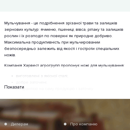
Мульчування - це подрібнення зрізаної трави та залишків
зернових культур: ячменю, пшениці, вівса, ріпаку та залишків
рослин і їх розподіл по поверхні як природне добриво.
Максимальна продуктивність при мульчировании
безпосередньо залежить від якості і гостроти спеціальних
ножів.
Компанія Харвест агрогрупп пропонує ножі для мульчування:
виготовлені з якісної сталі;
добре заточені;
Показати
з гарантією на саму продукцію і заточку.
Також ми організуємо сервісне обслуговування комбайнів.
Ножі для мульчувачів
Ми пропонуємо ножі до ріжучим і подрібнюючим системам
Дилерам
Про компанію
мульчувачів John Deere, KUHN, RHINO і іншим. Вироби