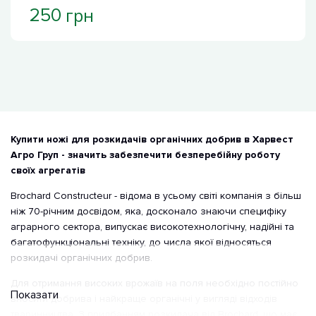
грн
250
Купити ножі для розкидачів органічних добрив в Харвест
Агро Груп - значить забезпечити безперебійну роботу
своїх агрегатів
Brochard Constructeur - відома в усьому світі компанія з більш
ніж 70-річним досвідом, яка, досконало знаючи специфіку
аграрного сектора, випускає високотехнологічну, надійні та
багатофункціональні техніку, до числа якої відносяться
розкидачі органічних добрив.
Для отримання високих врожаїв на поля необхідно постійно
Показати
вносити добрива і найкраще органічні у вигляді відходів
тваринництва. З придбанням розкидача від Brochard, що має