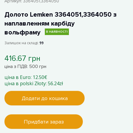
Артикул:
3364051,3364050
Долото Lemken 3364051,3364050 з
наплавленням карбіду
вольфраму
В НАЯВНОСТІ
Залишок на складі:
99
416.67 грн
ціна з ПДВ: 500 грн
ціна в Euro: 12.50€
ціна в polski Złoty: 56.24zł
Додати до кошика
Придбати зараз