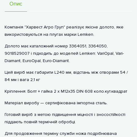
Опис
Компанія "Харвест Агро Груп" реалізує якісне долото, яке
використовуються на плугах марки Lemken.
Долото має каталожний номер 3364051, 3364050,
9018529007 і підходить до моделей Lemken: VariOpal, Vari-
Diamant, EuroOpal, Euro-Diamant.
Цей виріб має габарити L240 мм, відстань між отворами 54 /
84 мм і вага 2,1 кг
Кріплення: Болт + гайка 2 х М12х35 DIN 608 коло.кут.квадрат
Матеріал виробу — сертифікована імпортна сталь.
Готовий виріб з метою підвищення міцності і зносостійкості
піддають повній термічній обробці.
Для продовження терміну служби ножа подрібнювача