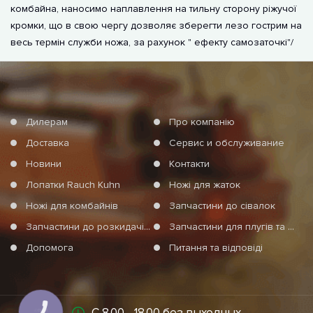
комбайна, наносимо наплавлення на тильну сторону ріжучої
кромки, що в свою чергу дозволяє зберегти лезо гострим на
весь термін служби ножа, за рахунок " ефекту самозаточкі"/
Дилерам
Про компанію
Доставка
Сервис и обслуживание
Новини
Контакти
Лопатки Rauch Kuhn
Ножі для жаток
Ножі для комбайнів
Запчастини до сівалок
Запчастини до розкидачів мінеральних добрив
Запчастини для плугів та агротехніки
Допомога
Питання та відповіді
С 8.00 - 18.00 без выходных
КНОПКА