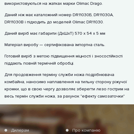
використовуються на жатках марки Olimac Drago.
Даний ніж має каталожний номер DR11030Б, DR11030A,
DR11030B і підходить до моделей Olimac DR11030.
Даний виріб має габарити (ДхШхТ) 570 х 54 х 5 мм
Матеріал виробу — сертифікована імпортна сталь.
Готовий виріб з метою підвищення міцності і зносостійкості
піддають повній термічній обробці.
Для продовження терміну служби ножа подрібнювача
комбайна, наносимо наплавлення на тильну сторону ріжучої
кромки, що в свою чергу дозволяє зберегти лезо гострим на
весь термін служби ножа, за рахунок "ефекту самозаточки"
Дилерам
Про компанію