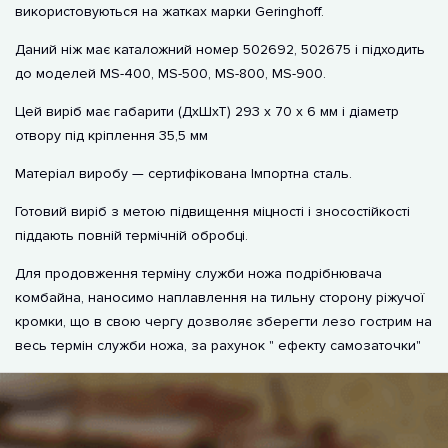
використовуються на жатках марки Geringhoff.
Даний ніж має каталожний номер 502692, 502675 і підходить
до моделей MS-400, MS-500, MS-800, MS-900.
Цей виріб має габарити (ДхШхТ) 293 х 70 х 6 мм і діаметр
отвору під кріплення 35,5 мм
Матеріал виробу — сертифікована Імпортна сталь.
Готовий виріб з метою підвищення міцності і зносостійкості
піддають повній термічній обробці.
Для продовження терміну служби ножа подрібнювача
комбайна, наносимо наплавлення на тильну сторону ріжучої
кромки, що в свою чергу дозволяє зберегти лезо гострим на
весь термін служби ножа, за рахунок " ефекту самозаточки"