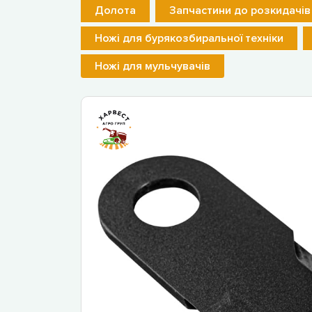
Долота
Запчастини до розкидачів
Ножі для бурякозбиральної техніки
Ножі для мульчувачів