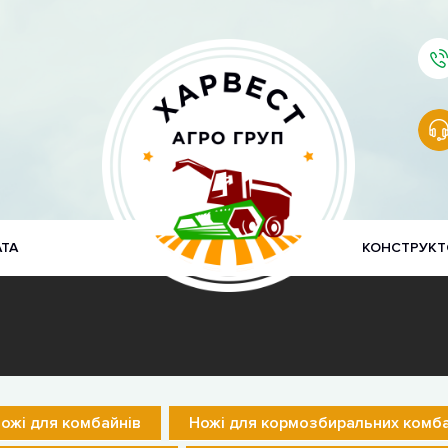
АТА
КОНСТРУКТ
ожі для комбайнів
Ножі для кормозбиральних комба