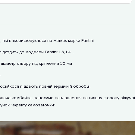
, які використовуються на жатках марки Fantini.
дходить до моделей Fantini: L3, L4. .
 діаметр отвору під кріплення 30 мм
.
остійкості піддають повній термічній обробці.
вача комбайна, наносимо наплавлення на тильну сторону ріжучої
хунок "ефекту самозаточки"