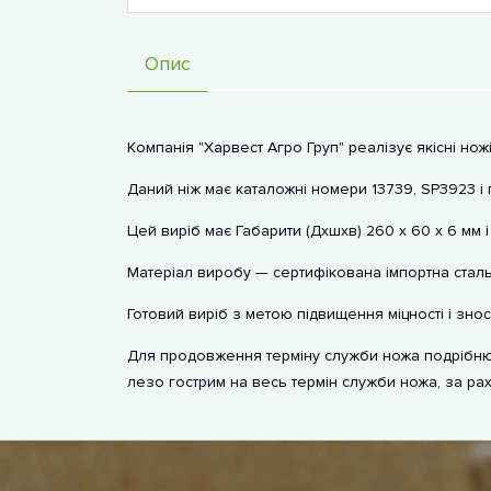
Опис
Компанія "Харвест Агро Груп" реалізує якісні ножі
Даний ніж має каталожні номери 13739, SP3923 і пі
Цей виріб має Габарити (Дхшхв) 260 х 60 х 6 мм і
Матеріал виробу — сертифікована імпортна сталь
Готовий виріб з метою підвищення міцності і знос
Для продовження терміну служби ножа подрібню
лезо гострим на весь термін служби ножа, за ра