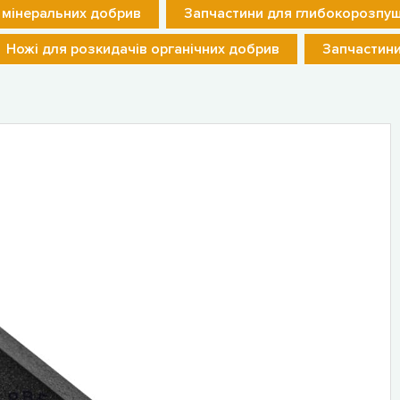
 мінеральних добрив
Запчастини для глибокорозпуш
Ножі для розкидачів органічних добрив
Запчастини