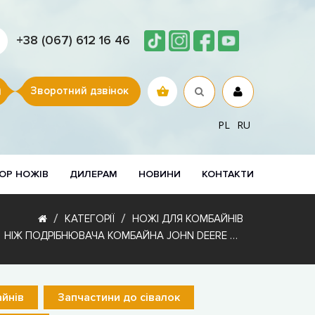
+38 (067) 612 16 46
Зворотний дзвінок
PL
RU
ОР НОЖІВ
ДИЛЕРАМ
НОВИНИ
КОНТАКТИ
КАТЕГОРІЇ
НОЖІ ДЛЯ КОМБАЙНІВ
НІЖ ПОДРІБНЮВАЧА КОМБАЙНА JOHN DEERE H212698, AH213459 ЗАГАРТУВАННЯ
йнів
Запчастини до сівалок