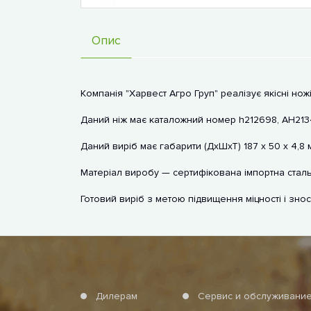
Опис
Компанія "Харвест Агро Груп" реалізує якісні но
Даний ніж має каталожний номер h212698, AH213
Даний виріб має габарити (ДхШхТ) 187 х 50 х 4,8 
Матеріал виробу — сертифікована імпортна сталь
Готовий виріб з метою підвищення міцності і знос
Дилерам
Сервис и обслуживани