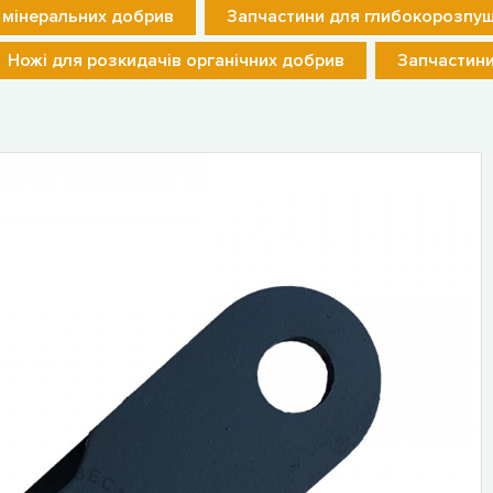
 мінеральних добрив
Запчастини для глибокорозпуш
Ножі для розкидачів органічних добрив
Запчастини