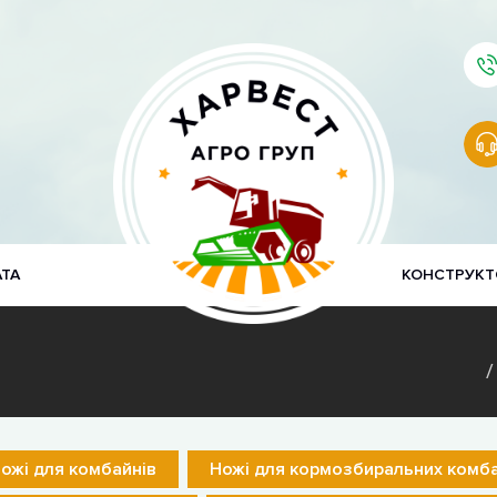
АТА
КОНСТРУКТ
ожі для комбайнів
Ножі для кормозбиральних комба