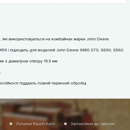
жі, які використовуються на комбайнах марки John Deere.
459 і підходить для моделей John Deere 9880 STS, S690, S560.
мм з діаметром отвору 19,5 мм
.
остійкості піддають повній термічній обробці.
е
Лопатки Rauch Kuhn
Запчастини до сівалок