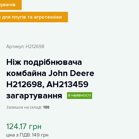
увачів
 для плугів та агротехніки
Артикул:
H212698
Ніж подрібнювача
комбайна John Deere
H212698, AH213459
загартування
В НАЯВНОСТІ
Залишок на складі:
100
124.17 грн
ціна з ПДВ: 149 грн