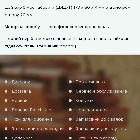
Цей виріб має габарити (ДхШхТ) 173 х 50 х 4 мм з діаметром
отвору 20 мм.
Матеріал виробу — сертифікована імпортна сталь.
Готовий виріб з метою підвищення міцності і зносостійкості
піддають повній термічній обробці.
Дилерам
Про компанію
Доставка
Сервис и обслуживание
Новини
Контакти
Лопатки Rauch Kuhn
Ножі для жаток
Ножі для комбайнів
Запчастини до сівалок
Запчастини до розкидачів мінеральних добрив
Запчастини для плугів та агротехніки
Допомога
Питання та відповіді