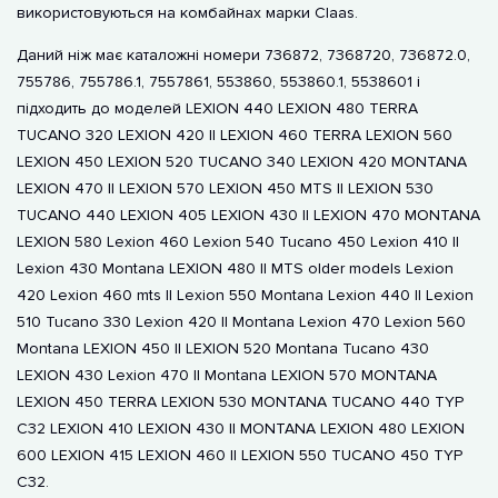
використовуються на комбайнах марки Claas.
Даний ніж має каталожні номери 736872, 7368720, 736872.0,
755786, 755786.1, 7557861, 553860, 553860.1, 5538601 і
підходить до моделей LEXION 440 LEXION 480 TERRA
TUCANO 320 LEXION 420 II LEXION 460 TERRA LEXION 560
LEXION 450 LEXION 520 TUCANO 340 LEXION 420 MONTANA
LEXION 470 II LEXION 570 LEXION 450 MTS II LEXION 530
TUCANO 440 LEXION 405 LEXION 430 II LEXION 470 MONTANA
LEXION 580 Lexion 460 Lexion 540 Tucano 450 Lexion 410 II
Lexion 430 Montana LEXION 480 II MTS older models Lexion
420 Lexion 460 mts II Lexion 550 Montana Lexion 440 II Lexion
510 Tucano 330 Lexion 420 II Montana Lexion 470 Lexion 560
Montana LEXION 450 II LEXION 520 Montana Tucano 430
LEXION 430 Lexion 470 II Montana LEXION 570 MONTANA
LEXION 450 TERRA LEXION 530 MONTANA TUCANO 440 TYP
C32 LEXION 410 LEXION 430 II MONTANA LEXION 480 LEXION
600 LEXION 415 LEXION 460 II LEXION 550 TUCANO 450 TYP
C32.