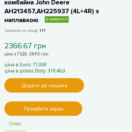
комбайна John Deere
AH213457,AH225937 (4L+4R) з
наплавкою
В НАЯВНОСТІ
Залишок на складі:
117
2366.67 грн
ціна з ПДВ: 2840 грн
ціна в Euro: 71.00€
ціна в polski Złoty: 319.46zł
Додати до кошика
Придбати зараз
Опис