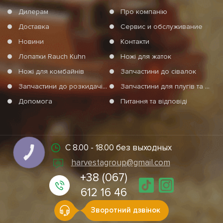
Дилерам
Про компанію
Доставка
Сервис и обслуживание
Новини
Контакти
Лопатки Rauch Kuhn
Ножі для жаток
Ножі для комбайнів
Запчастини до сівалок
Запчастини до розкидачів мінеральних добрив
Запчастини для плугів та агротехніки
Допомога
Питання та відповіді
С 8.00 - 18.00 без выходных
КНОПКА
СВЯЗИ
harvestagroup@gmail.com
+38 (067)
612 16 46
Зворотний дзвінок