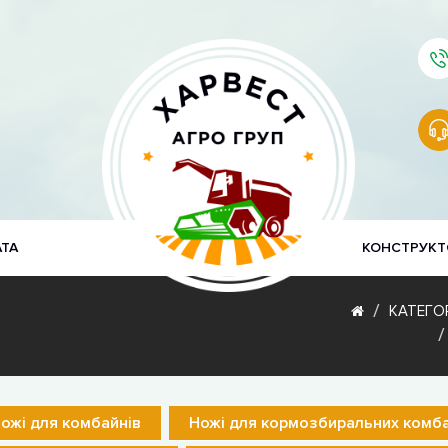
АТА
КОНСТРУКТ
КАТЕГОР
ожі для комбайнів
Ножі для кормозбиральних комба