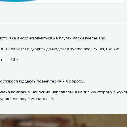
лото, яке використовуються на плугах марки Kverneland.
092050007 і підходить до моделей Kverneland: PN-RN, PW-RW.
вага 1,3 кг
.
остійкості піддають повній термічній обробці.
вача комбайна, наносимо наплавлення на тильну сторону ріжучої
унок " ефекту самозаточкі"/;