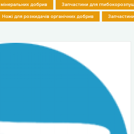
 мінеральних добрив
Запчастини для глибокорозпуш
Ножі для розкидачів органічних добрив
Запчастини