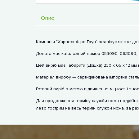
Опис
Компанія "Харвест Агро Груп" реалізує якісне до
Долото має каталожний номер 053090, 063090, 9
Цей виріб має Габарити (Дхшхв) 230 х 65 x 12 мм і 
Матеріал виробу — сертифікована імпортна сталь
Готовий виріб з метою підвищення міцності і знос
Для продовження терміну служби ножа подрібню
лезо гострим на весь термін служби ножа, за рах