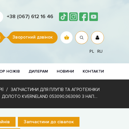
+38 (067) 612 16 46
Зворотний дзвінок
PL
RU
ОР НОЖІВ
ДИЛЕРАМ
НОВИНИ
КОНТАКТИ
ІЇ
ЗАПЧАСТИНИ ДЛЯ ПЛУГІВ ТА АГРОТЕХНІКИ
ДОЛОТО KVERNELAND 053090,063090 З НАПЛАВЛЕННЯМ КАРБІДУ ВОЛЬФРАМУ
йнів
Запчастини до сівалок