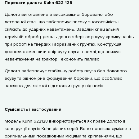
Переваги долота Kuhn 622 128
Долото виготовлене з високоміцної борованої або
легованої сталі, що забезпечує високу зносостійкість і
стійкість до ударних навантажень. Завдяки спеціальній
термічній обробці деталь довго зберігає ріжучу кромку навіть
при роботі на твердих і абразивних ґрунтах. Конструкція
дозволяє зменшити опір руху плуга в землі, що знижує
навантаження на трактор і економить паливо.
Долото забезпечує стабільну роботу плуга без бокового
зсуву та рівномірне формування борозни, що особливо
важливо для якісної підготовки ґрунту під посів.
Сумісність і застосування
Модель Kuhn 622128 використовується як праве долото в
конструкції плугів Kuhn різних серій. Воно повністю сумісне з
оригінальними посадковими місцями та кріпленнями, що