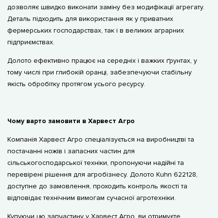
дозволяє швидко виконати заміну без модифікації агрегату.
Деталь підходить для використання як у приватних
фермерських господарствах, так і в великих аграрних
підприємствах.
Долото ефективно працює на середніх і важких ґрунтах, у
тому числі при глибокій оранці, забезпечуючи стабільну
якість обробітку протягом усього ресурсу.
Чому варто замовити в Харвест Агро
Компанія Харвест Агро спеціалізується на виробництві та
постачанні ножів і запасних частин для
сільськогосподарської техніки, пропонуючи надійні та
перевірені рішення для агробізнесу. Долото Kuhn 622128,
доступне до замовлення, проходить контроль якості та
відповідає технічним вимогам сучасної агротехніки.
Купуючи цю запчастину у Харвест Агро, ви отримуєте