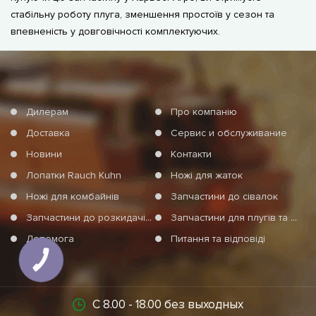
стабільну роботу плуга, зменшення простоїв у сезон та
впевненість у довговічності комплектуючих.
Дилерам
Про компанію
Доставка
Сервис и обслуживание
Новини
Контакти
Лопатки Rauch Kuhn
Ножі для жаток
Ножі для комбайнів
Запчастини до сівалок
Запчастини до розкидачів мінеральних добрив
Запчастини для плугів та агротехніки
Допомога
Питання та відповіді
КНОПКА
СВЯЗИ
С 8.00 - 18.00 без выходных