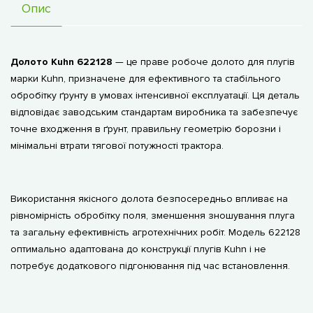
Опис
Долото Kuhn 622128
— це праве робоче долото для плугів
марки Kuhn, призначене для ефективного та стабільного
обробітку ґрунту в умовах інтенсивної експлуатації. Ця деталь
відповідає заводським стандартам виробника та забезпечує
точне входження в ґрунт, правильну геометрію борозни і
мінімальні втрати тягової потужності трактора.
Використання якісного долота безпосередньо впливає на
рівномірність обробітку поля, зменшення зношування плуга
та загальну ефективність агротехнічних робіт. Модель 622128
оптимально адаптована до конструкції плугів Kuhn і не
потребує додаткового підгонювання під час встановлення.