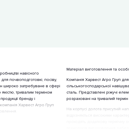
Матеріал виготовлення та особли
иробництві навісного
 для почвоподготовкі, посіву,
Компанія Харвест Агро Груп дл
Кун широко затребуване в сфері
сільськогосподарської навішува
 якістю, тривалим терміном
сталь. Представлені ріжучі елем
 продукції бренду і
розраховані на тривалий термін 
компанія Харвест Агро Груп
На корпусі долота присутній на
товлення.
відрізняється високими характе
проходять додаткову термічну о
технологія виготовлення забез