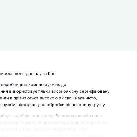
вості доліт для плугів Кан
я виробництва комплектуючих до
ння використовує тільки високоякісну сертифіковану
енти відрізняються високою якістю і надійністю,
служби, підходять для обробки різного типу грунту.
пайку з карбіду вольфраму. Застосовуваний сплав
ристиками міцності. В процесі виробництва елементи
бробку в умовах високих температур. Така
печує підвищену зносостійкість робочого елемента