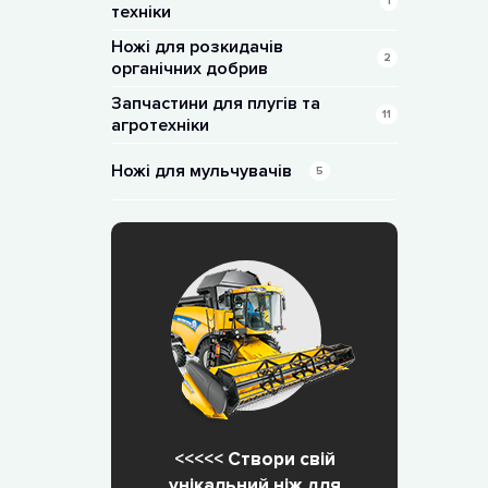
1
техніки
Ножі для розкидачів
2
органічних добрив
Запчастини для плугів та
11
агротехніки
Ножі для мульчувачів
5
<<<<< Створи свій
унікальний ніж для