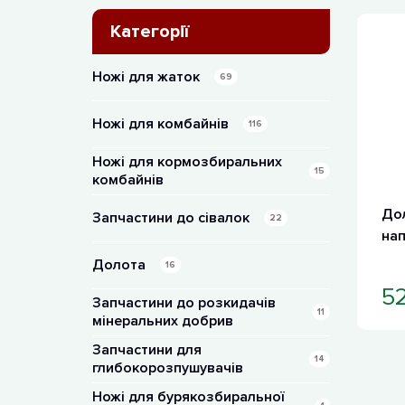
Категорії
Ножі для жаток
69
Ножі для комбайнів
116
Ножі для кормозбиральних
15
комбайнів
Дол
Запчастини до сівалок
22
на
Долота
16
5
Запчастини до розкидачів
11
мінеральних добрив
Запчастини для
14
глибокорозпушувачів
Ножі для бурякозбиральної