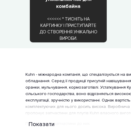
комбайна
<<<<<< * ТИСНІТЬ НА
КАРТИНКУ І ПРИСТУПАЙТЕ
ДО СТВОРЕННЯ УНІКАЛЬНО
ВИРОБИ.
Kuhn - міжнародна компанія, що спеціалізується на в
обладнання. Серед її продукції присутній навішування
оранки, мульчування, кормозаготівлі. Устаткування 
сільського господарства, воно відрізняється високою
експлуатації, зручністю у використанні. Однак вартість
комплектуючих для нього досить висока. Виробнича 
пропонує запчастини для плугів Kuhn власного виго
Показати
Плуги Kuhn та запчастини до них