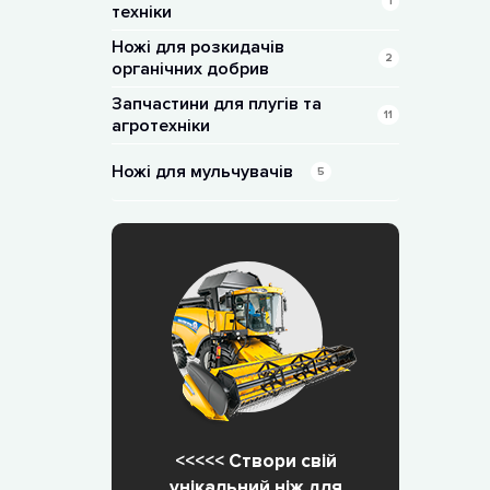
1
техніки
Ножі для розкидачів
2
органічних добрив
Запчастини для плугів та
11
агротехніки
Ножі для мульчувачів
5
<<<<< Створи свій
унікальний ніж для