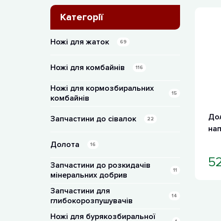
Категорії
Ножі для жаток
69
Ножі для комбайнів
116
Ножі для кормозбиральних
15
комбайнів
Дол
Запчастини до сівалок
22
на
Долота
16
5
Запчастини до розкидачів
11
мінеральних добрив
Запчастини для
14
глибокорозпушувачів
Ножі для бурякозбиральної