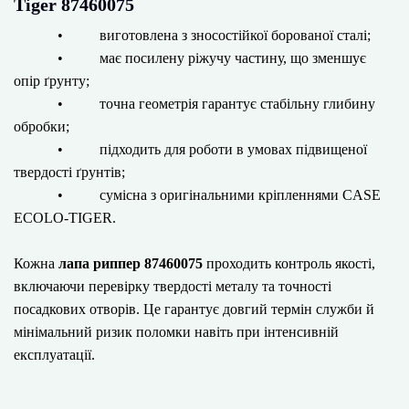
Tiger 87460075
• виготовлена з зносостійкої борованої сталі;
• має посилену ріжучу частину, що зменшує
опір ґрунту;
• точна геометрія гарантує стабільну глибину
обробки;
• підходить для роботи в умовах підвищеної
твердості ґрунтів;
• сумісна з оригінальними кріпленнями CASE
ECOLO-TIGER.
Кожна
лапа риппер 87460075
проходить контроль якості,
включаючи перевірку твердості металу та точності
посадкових отворів. Це гарантує довгий термін служби й
мінімальний ризик поломки навіть при інтенсивній
експлуатації.