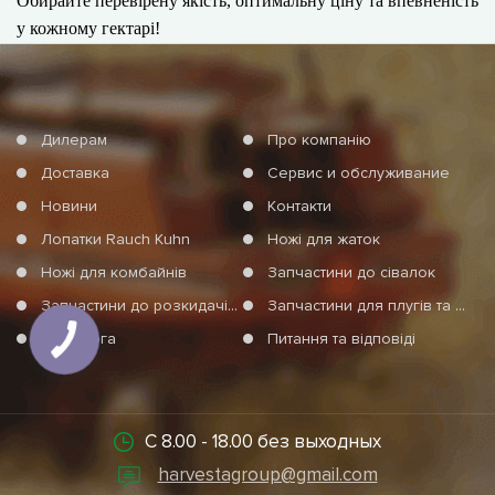
Обирайте перевірену якість, оптимальну ціну та впевненість
у кожному гектарі!
Дилерам
Про компанію
Доставка
Сервис и обслуживание
Новини
Контакти
Лопатки Rauch Kuhn
Ножі для жаток
Ножі для комбайнів
Запчастини до сівалок
Запчастини до розкидачів мінеральних добрив
Запчастини для плугів та агротехніки
Допомога
Питання та відповіді
С 8.00 - 18.00 без выходных
harvestagroup@gmail.com