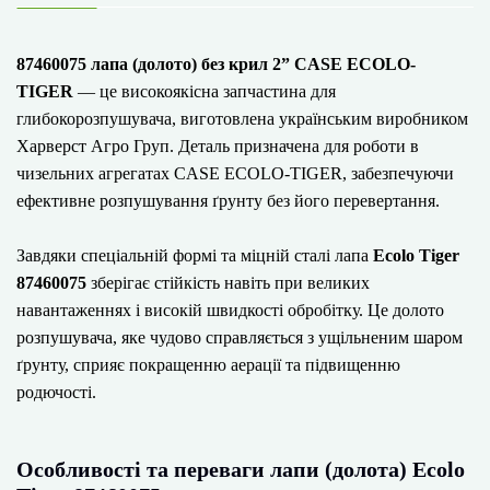
87460075 лапа (долото) без крил 2” CASE ECOLO-
TIGER
— це високоякісна запчастина для
глибокорозпушувача, виготовлена українським виробником
Харверст Агро Груп. Деталь призначена для роботи в
чизельних агрегатах CASE ECOLO-TIGER, забезпечуючи
ефективне розпушування ґрунту без його перевертання.
Завдяки спеціальній формі та міцній сталі лапа
Ecolo Tiger
87460075
зберігає стійкість навіть при великих
навантаженнях і високій швидкості обробітку. Це долото
розпушувача, яке чудово справляється з ущільненим шаром
ґрунту, сприяє покращенню аерації та підвищенню
родючості.
Особливості та переваги лапи (долота) Ecolo