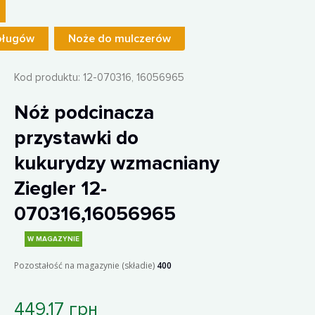
pługów
Noże do mulczerów
Kod produktu:
12-070316, 16056965
Nóż podcinacza
przystawki do
kukurydzy wzmacniany
Ziegler 12-
070316,16056965
W MAGAZYNIE
Pozostałość na magazynie (składie)
400
449.17 грн