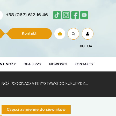
+38 (067) 612 16 46
Kontakt
RU
UA
NT NOŻY
DEALERZY
NOWOŚCI
KONTAKTY
NÓŻ PODCINACZA PRZYSTAWKI DO KUKURYDZY WZMACNIANY ZIEGLER 12-070316,16056965
Części zamienne do siewników