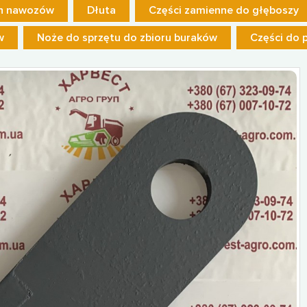
ch nawozów
Dłuta
Części zamienne do głęboszy
w
Noże do sprzętu do zbioru buraków
Części do 