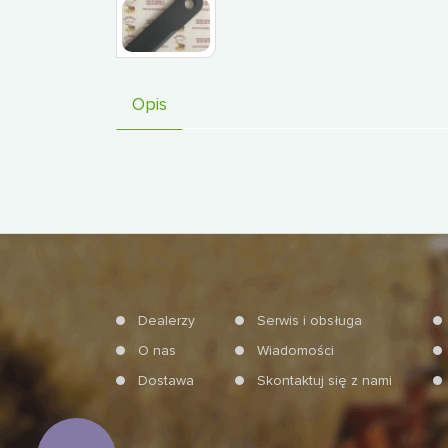
Opis
Dealerzy
Serwis i obsługa
O nas
Wiadomości
Dostawa
Skontaktuj się z nami