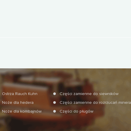
Ostrza Rauch Kuhn
Części zamienne do siewników
Noże dla hedera
Części zamienne do rozrzucań miner
Noże dla kombajnów
Części do pługów