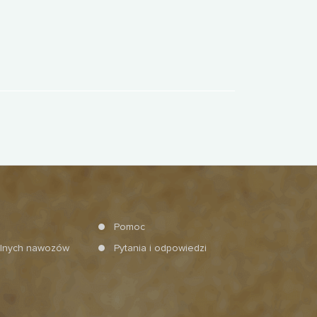
Pomoc
alnych nawozów
Pytania i odpowiedzi