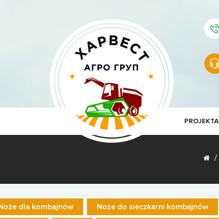
PROJEKTA
Noże dla kombajnów
Noże do sieczkarni kombajnów