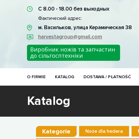
С 8.00 - 18.00 без выходных
Фактический адрес:
м. Васильков, улица Керамическая 38
harvestagroup@gmail.com
Виробник ножів та запчастин
до сільгосптехніки
O FIRMIE
KATALOG
DOSTAWA / PŁATNOŚĆ
Katalog
Kategorie
Noże dla hedera