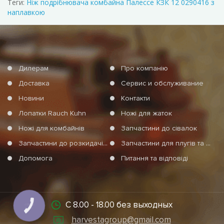
Теги:
Ніж подрібнювача комбайна Палессе КЗК 12 0290416 з
наплавкою
Дилерам
Про компанію
Доставка
Сервис и обслуживание
Новини
Контакти
Лопатки Rauch Kuhn
Ножі для жаток
Ножі для комбайнів
Запчастини до сівалок
Запчастини до розкидачів мінеральних добрив
Запчастини для плугів та агротехніки
Допомога
Питання та відповіді
С 8.00 - 18.00 без выходных
КНОПКА
СВЯЗИ
harvestagroup@gmail.com