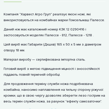
Компанія "Харвест Агро Груп" реалізує якісні ножі, які
використовуються на комбайнах марки Гомсельмаш Палессе.
Даний ніж має каталожний номер КЗК 12 0290416 і
застосовується моделях Палессе - 812, Палессе - 1218 .
Цей виріб має Габарити (Дхшхв) 165 х 50 х 5 мм з діаметром
отвору 18 мм.
Матеріал виробу — сертифікована імпортна сталь.
Готовий виріб з метою підвищення міцності і зносостійкості
піддають повній термічній обробці.
Для продовження терміну служби ножа подрібнювача
комбайна, наносимо наплавлення на тильну сторону ріжучої
кромки, що в свою чергу дозволяє зберегти лезо гострим на
весь термін служби ножа, за рахунок "ефекту самозаточки".