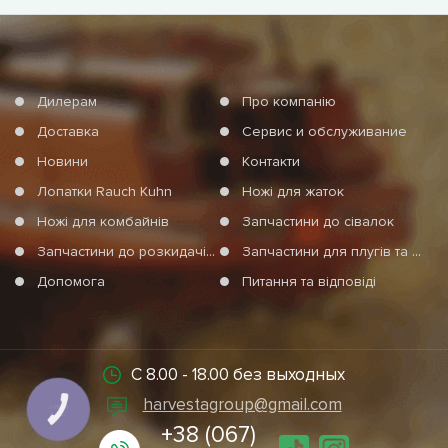
Дилерам
Про компанію
Доставка
Сервис и обслуживание
Новини
Контакти
Лопатки Rauch Kuhn
Ножі для жаток
Ножі для комбайнів
Запчастини до сівалок
Запчастини до розкидачів мінеральних добрив
Запчастини для плугів та агротехніки
Допомога
Питання та відповіді
С 8.00 - 18.00 без выходных
harvestagroup@gmail.com
КНОПКА
СВЯЗИ
+38 (067)