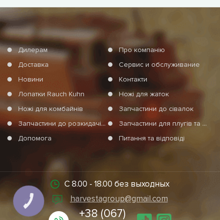
Дилерам
Про компанію
Доставка
Сервис и обслуживание
Новини
Контакти
Лопатки Rauch Kuhn
Ножі для жаток
Ножі для комбайнів
Запчастини до сівалок
Запчастини до розкидачів мінеральних добрив
Запчастини для плугів та агротехніки
Допомога
Питання та відповіді
С 8.00 - 18.00 без выходных
harvestagroup@gmail.com
КНОПКА
СВЯЗИ
+38 (067)