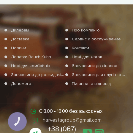
Дилерам
Про компанію
Доставка
Сервис и обслуживание
Новини
Контакти
Лопатки Rauch Kuhn
Ножі для жаток
Ножі для комбайнів
Запчастини до сівалок
Запчастини до розкидачів мінеральних добрив
Запчастини для плугів та агротехніки
Допомога
Питання та відповіді
С 8.00 - 18.00 без выходных
harvestagroup@gmail.com
КНОПКА
СВЯЗИ
+38 (067)