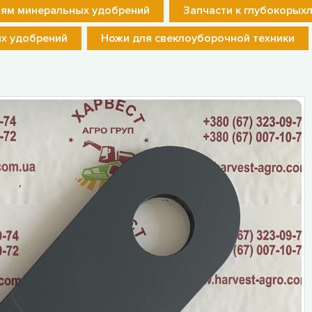
лям минеральных удобрений
Запчасти к глубокорых
их удобрений
Ножи для свеклоуборочной техники