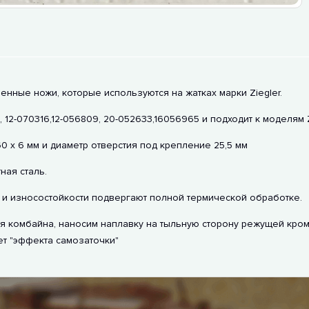
енные ножи, которые используются на жатках марки Ziegler.
12-070316,12-056809, 20-052633,16056965 и подходит к моделям 
0 х 6 мм и диаметр отверстия под крепление 25,5 мм
ая сталь.
и износостойкости подвергают полной термической обработке.
 комбайна, наносим наплавку на тыльную сторону режущей кромк
ет "эффекта самозаточки"