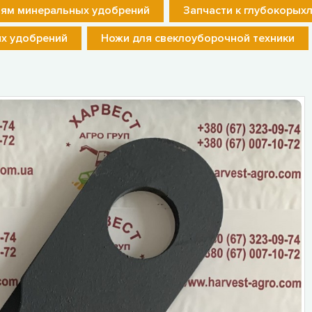
лям минеральных удобрений
Запчасти к глубокорых
их удобрений
Ножи для свеклоуборочной техники