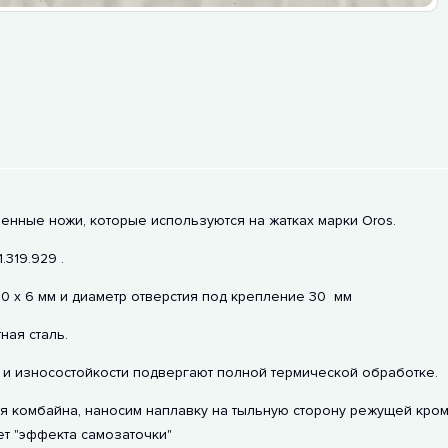
венные ножи, которые используются на жатках марки Oros.
.319.929 .
0 х 6 мм и диаметр отверстия под крепление 30 мм
ая сталь.
и износостойкости подвергают полной термической обработке.
 комбайна, наносим наплавку на тыльную сторону режущей кромк
ет "эффекта самозаточки"