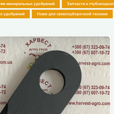
лям минеральных удобрений
Запчасти к глубокорых
их удобрений
Ножи для свеклоуборочной техники