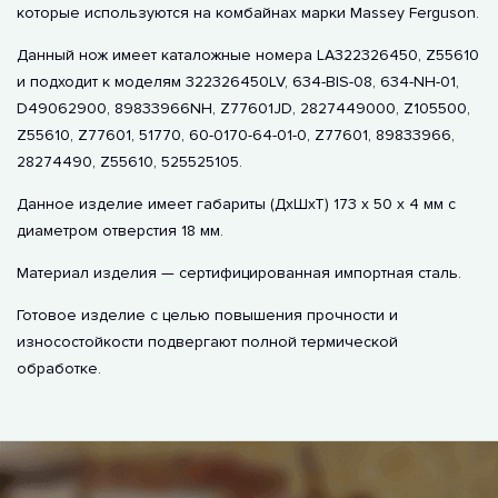
которые используются на комбайнах марки Massey Ferguson.
Данный нож имеет каталожные номера LA322326450, Z55610
и подходит к моделям 322326450LV, 634-BIS-08, 634-NH-01,
D49062900, 89833966NH, Z77601JD, 2827449000, Z105500,
Z55610, Z77601, 51770, 60-0170-64-01-0, Z77601, 89833966,
28274490, Z55610, 525525105.
Данное изделие имеет габариты (ДхШхТ) 173 х 50 х 4 мм с
диаметром отверстия 18 мм.
Материал изделия — сертифицированная импортная сталь.
Готовое изделие с целью повышения прочности и
износостойкости подвергают полной термической
обработке.