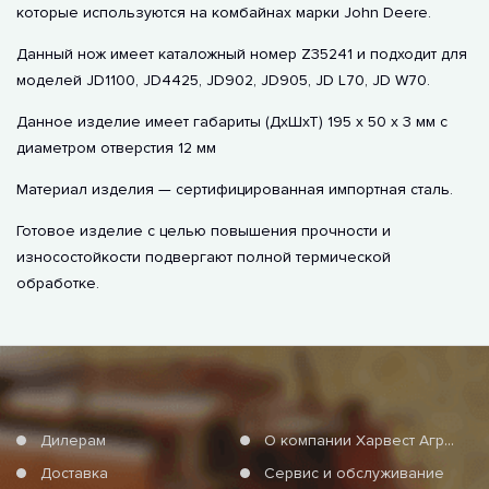
которые используются на комбайнах марки John Deere.
Данный нож имеет каталожный номер Z35241 и подходит для
моделей JD1100, JD4425, JD902, JD905, JD L70, JD W70.
Данное изделие имеет габариты (ДхШхТ) 195 х 50 х 3 мм с
диаметром отверстия 12 мм
Материал изделия — сертифицированная импортная сталь.
Готовое изделие с целью повышения прочности и
износостойкости подвергают полной термической
обработке.
Дилерам
О компании Харвест Агро Груп
Доставка
Сервис и обслуживание