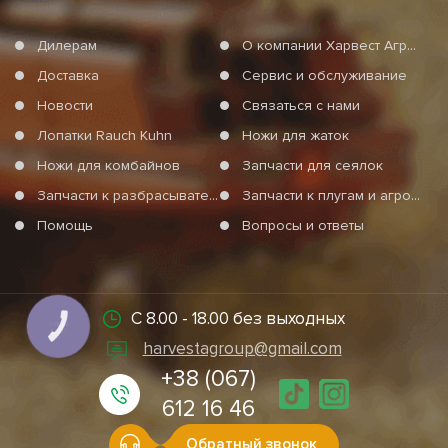
Дилерам
О компании Харвест Агро Груп
Доставка
Сервис и обслуживание
Новости
Связаться с нами
Лопатки Rauch Kuhn
Ножи для жаток
Ножи для комбайнов
Запчасти для сеялок
Запчасти к разбрасывателям минеральных удобрений
Запчасти к плугам и агротехнике
Помощь
Вопросы и ответы
С 8.00 - 18.00 без выходных
КНОПКА
СВЯЗИ
harvestagroup@gmail.com
+38 (067)
612 16 46
Обратный звонок