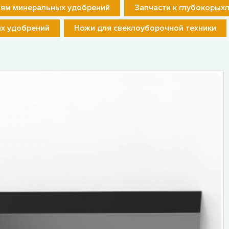
лям минеральных удобрений
Запчасти к глубокорых
их удобрений
Ножи для свеклоуборочной техники