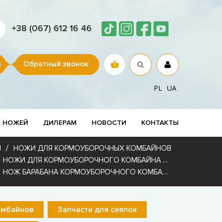
+38 (067) 612 16 46
Обратный звонок
PL
UA
Р НОЖЕЙ
ДИЛЕРАМ
НОВОСТИ
КОНТАКТЫ
И
НОЖИ ДЛЯ КОРМОУБОРОЧНЫХ КОМБАЙНОВ
НОЖИ ДЛЯ КОРМОУБОРОЧНОГО КОМБАЙНА JOHN DEERE
НОЖ БАРАБАНА КОРМОУБОРОЧНОГО КОМБАЙНА JOHN DEERE Z75444
омбайнов
Запчасти для сеялок