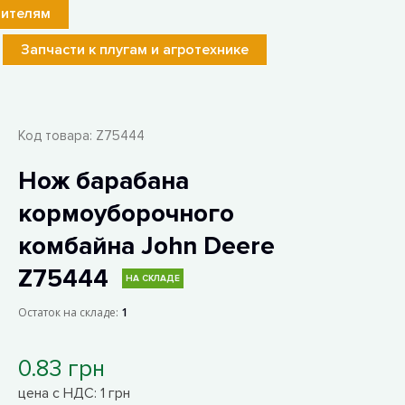
лителям
Запчасти к плугам и агротехнике
Код товара:
Z75444
Нож барабана
кормоуборочного
комбайна John Deere
Z75444
НА СКЛАДЕ
Остаток на складе:
1
0.83 грн
цена с НДС: 1 грн