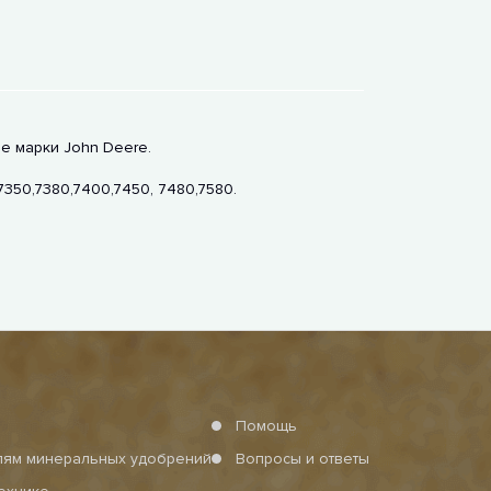
е марки John Deere.
350,7380,7400,7450, 7480,7580.
Помощь
елям минеральных удобрений
Вопросы и ответы