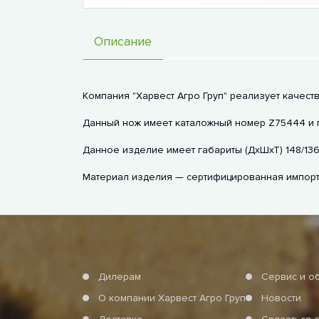
Описание
Компания "Харвест Агро Груп" реализует качес
Данный нож имеет каталожный номер Z75444 и по
Данное изделие имеет габариты (ДхШхТ) 148/136,
Материал изделия — сертифицированная импортн
Дилерам
Сервис и о
О компании Харвест Агро Груп
Новости