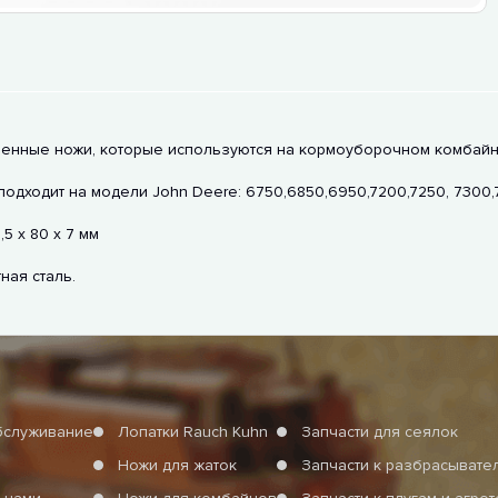
твенные ножи, которые используются на кормоуборочном комбайн
дходит на модели John Deere: 6750,6850,6950,7200,7250, 7300,7
5 х 80 х 7 мм
ая сталь.
бслуживание
Лопатки Rauch Kuhn
Запчасти для сеялок
Ножи для жаток
Запчасти к разбрасыват