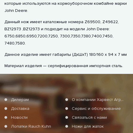
которые используются на кормоуборочном комбайне марки
John Deere.
Данный нож имеет каталожные номера Z69500, Z49622,
BZ12973 ,BZ12973 и подходит на модели John Deere:
6750,6850,6950,7200,7250, 7300,7350,7380,7400,7450,
7480,7580.
Данное изделие имеет габариты (ДхШхТ) 180/160 х 94 х 7 мм
Материал изделия — сертифицированная импортная сталь.
Дилерам
О компании Харвест Агро Груп
Доставка
Сервис и обслуживание
Новости
Связаться с нами
Лопатки Rauch Kuhn
Ножи для жаток