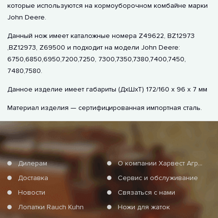
которые используются на кормоуборочном комбайне марки
John Deere.
Данный нож имеет каталожные номера Z49622, BZ12973
,BZ12973, Z69500 и подходит на модели John Deere:
6750,6850,6950,7200,7250, 7300,7350,7380,7400,7450,
7480,7580.
Данное изделие имеет габариты (ДхШхТ) 172/160 х 96 х 7 мм
Материал изделия — сертифицированная импортная сталь.
Дилерам
О компании Харвест Агро Груп
Доставка
Сервис и обслуживание
Новости
Связаться с нами
Лопатки Rauch Kuhn
Ножи для жаток