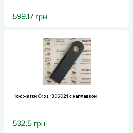
грн
599.17
Хит продаж
Нож жатки Oros 1306021 с наплавкой
грн
532.5