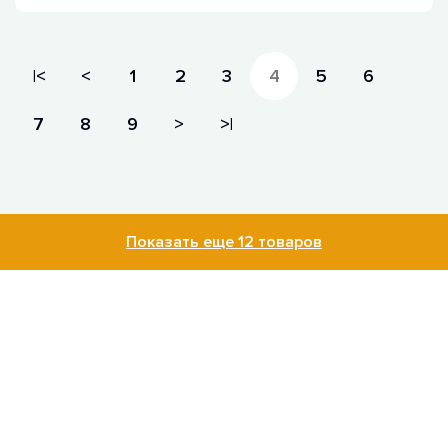
|<
<
1
2
3
4
5
6
7
8
9
>
>|
Показать еще 12 товаров