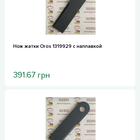
Нож жатки Oros 1319929 с наплавкой
грн
391.67